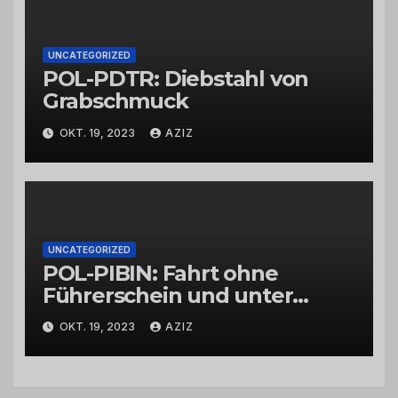
UNCATEGORIZED
POL-PDTR: Diebstahl von
Grabschmuck
OKT. 19, 2023
AZIZ
UNCATEGORIZED
POL-PIBIN: Fahrt ohne
Führerschein und unter
Einfluss von Drogen
OKT. 19, 2023
AZIZ