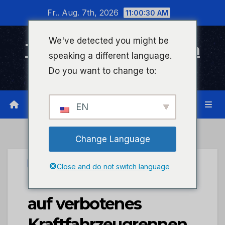
Zum
Fr.. Aug. 7th, 2026
11:00:31 AM
Inhalt
wechseln
We've detected you might be
Timeline Bad Kreuznach
speaking a different language.
Infonetzwerk für Bad Kreuznach
Do you want to change to:
EN
Change Language
UNCATEGORIZED
Close and do not switch language
POL-PDWO: Verdacht
auf verbotenes
Kraftfahrzeugrennen