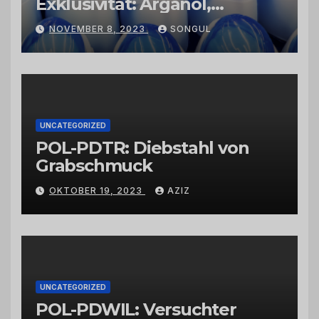
Exklusivität: Arganöl,
Kaktusfeigenkernöl und
NOVEMBER 8, 2023
SONGUL
Schwarzkümmelöl von
vertrauenswürdigen
Großhändlern und Anbietern
UNCATEGORIZED
POL-PDTR: Diebstahl von
Grabschmuck
OKTOBER 19, 2023
AZIZ
UNCATEGORIZED
POL-PDWIL: Versuchter