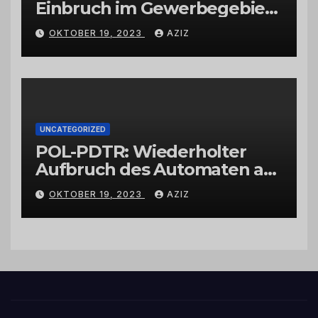
Einbruch im Gewerbegebiet
Wittlich
OKTOBER 19, 2023
AZIZ
UNCATEGORIZED
POL-PDTR: Wiederholter
Aufbruch des Automaten am
Wohnmobilstellplatz in
OKTOBER 19, 2023
AZIZ
Hermeskeil am Labachweg