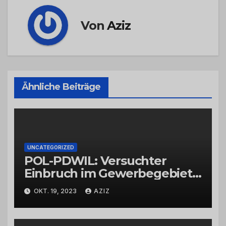
Von
Aziz
Ähnliche Beiträge
UNCATEGORIZED
POL-PDWIL: Versuchter
Einbruch im Gewerbegebiet
Wittlich
OKT. 19, 2023
AZIZ