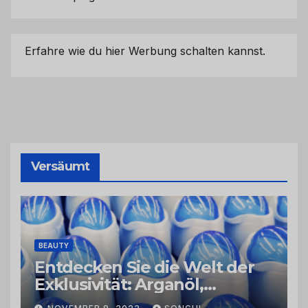
Erfahre wie du hier Werbung schalten kannst.
Versäumt
BEAUTY
Entdecken Sie die Welt der
Exklusivität: Arganöl,
Kaktusfeigenkernöl und