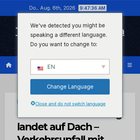
Zum
Do.. Aug. 6th, 2026
9:47:36 AM
Inhalt
wechseln
We've detected you might be
Timeline Bad Kreuznach
speaking a different language.
Infonetzwerk für Bad Kreuznach
Do you want to change to:
EN
Change Language
UNCATEGORIZED
Close and do not switch language
POL-PDWO: Fahrzeug
landet auf Dach –
Verkehrsunfall mit