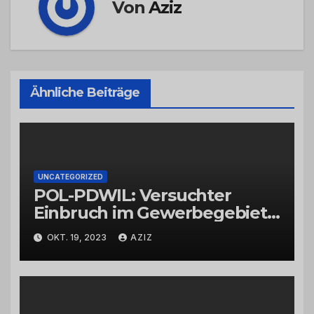
Von
Aziz
Ähnliche Beiträge
UNCATEGORIZED
POL-PDWIL: Versuchter
Einbruch im Gewerbegebiet
Wittlich
OKT. 19, 2023
AZIZ