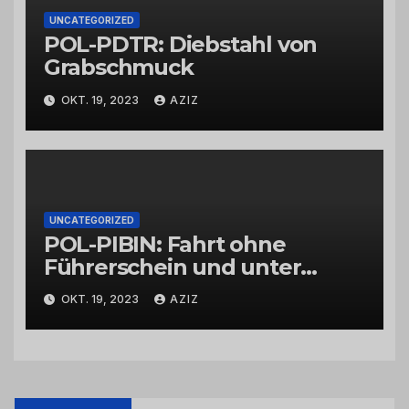
UNCATEGORIZED
POL-PDTR: Diebstahl von
Grabschmuck
OKT. 19, 2023
AZIZ
UNCATEGORIZED
POL-PIBIN: Fahrt ohne
Führerschein und unter
Einfluss von Drogen
OKT. 19, 2023
AZIZ