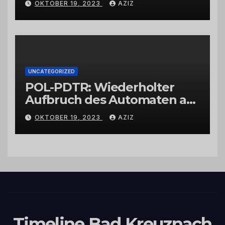
OKTOBER 19, 2023
AZIZ
UNCATEGORIZED
POL-PDTR: Wiederholter
Aufbruch des Automaten am
Wohnmobilstellplatz in
OKTOBER 19, 2023
AZIZ
Hermeskeil am Labachweg
Timeline Bad Kreuznach