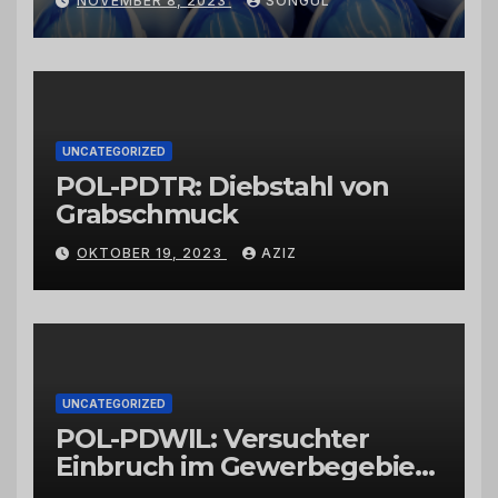
NOVEMBER 8, 2023
SONGUL
Schwarzkümmelöl von
vertrauenswürdigen
Großhändlern und Anbietern
UNCATEGORIZED
POL-PDTR: Diebstahl von
Grabschmuck
OKTOBER 19, 2023
AZIZ
UNCATEGORIZED
POL-PDWIL: Versuchter
Einbruch im Gewerbegebiet
Wittlich