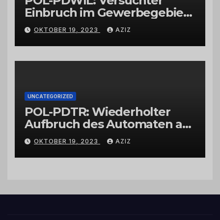
POL-PDWIL: Versuchter
Einbruch im Gewerbegebiet
Wittlich
OKTOBER 19, 2023
AZIZ
UNCATEGORIZED
POL-PDTR: Wiederholter
Aufbruch des Automaten am
Wohnmobilstellplatz in
OKTOBER 19, 2023
AZIZ
Hermeskeil am Labachweg