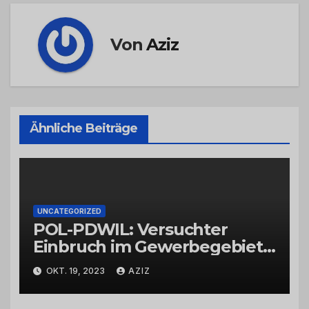
Von
Aziz
Ähnliche Beiträge
UNCATEGORIZED
POL-PDWIL: Versuchter
Einbruch im Gewerbegebiet
Wittlich
OKT. 19, 2023
AZIZ