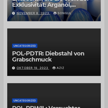
Exklusivität: Arganöl,
Kaktusfeigenkernöl und
NOVEMBER 8, 2023
SONGUL
Schwarzkümmelöl von
vertrauenswürdigen
Großhändlern und Anbietern
UNCATEGORIZED
POL-PDTR: Diebstahl von
Grabschmuck
OKTOBER 19, 2023
AZIZ
UNCATEGORIZED