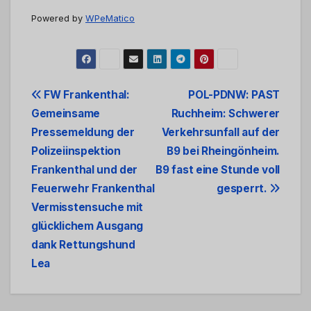
Powered by
WPeMatico
Beitrags-
FW Frankenthal:
POL-PDNW: PAST
Gemeinsame
Ruchheim: Schwerer
Navigation
Pressemeldung der
Verkehrsunfall auf der
Polizeiinspektion
B9 bei Rheingönheim.
Frankenthal und der
B9 fast eine Stunde voll
Feuerwehr Frankenthal
gesperrt.
Vermisstensuche mit
glücklichem Ausgang
dank Rettungshund
Lea