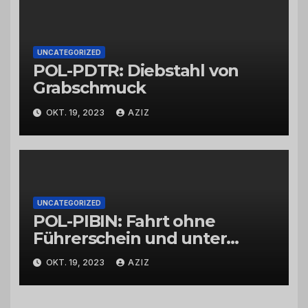
UNCATEGORIZED
POL-PDTR: Diebstahl von
Grabschmuck
OKT. 19, 2023
AZIZ
UNCATEGORIZED
POL-PIBIN: Fahrt ohne
Führerschein und unter
Einfluss von Drogen
OKT. 19, 2023
AZIZ