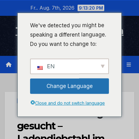
Zum
Fr.. Aug. 7th, 2026
9:13:20 PM
Inhalt
wechseln
We've detected you might be
Timeline Bad Kreuznach
speaking a different language.
Infonetzwerk für Bad Kreuznach
Do you want to change to:
EN
Change Language
UNCATEGORIZED
Close and do not switch language
POL-PDWIL: Zeugen
gesucht –
Ladendiebstahl im