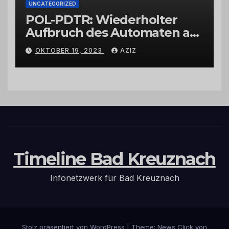
UNCATEGORIZED
POL-PDTR: Wiederholter
Aufbruch des Automaten am
Wohnmobilstellplatz in
OKTOBER 19, 2023
AZIZ
Hermeskeil am Labachweg
Timeline Bad Kreuznach
Infonetzwerk für Bad Kreuznach
Stolz präsentiert von WordPress
|
Theme: News Click von