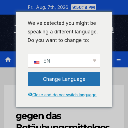
Zum
Fr.. Aug. 7th, 2026
9:50:18 PM
Inhalt
wechseln
We've detected you might be
Timeline Bad Kreuznach
speaking a different language.
Infonetzwerk für Bad Kreuznach
Do you want to change to:
EN
Change Language
UNCATEGORIZED
Close and do not switch language
POL-PDWIL: Verstöße
gegen das
Betäubungsmittelges