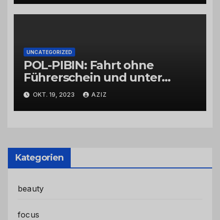
UNCATEGORIZED
POL-PIBIN: Fahrt ohne
Führerschein und unter
Einfluss von Drogen
OKT. 19, 2023
AZIZ
Kategorien
beauty
focus