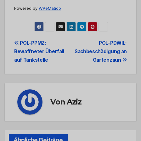
Powered by
WPeMatico
Beitrags-
POL-PPMZ:
POL-PDWIL:
Bewaffneter Überfall
Sachbeschädigung an
Navigation
auf Tankstelle
Gartenzaun
Von
Aziz
Ähnliche Beiträge