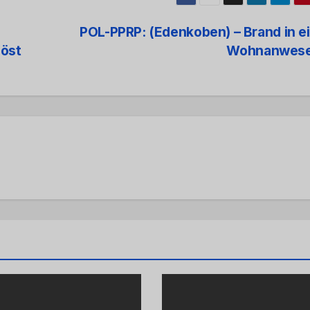
POL-PPRP: (Edenkoben) – Brand in 
löst
Wohnanwes