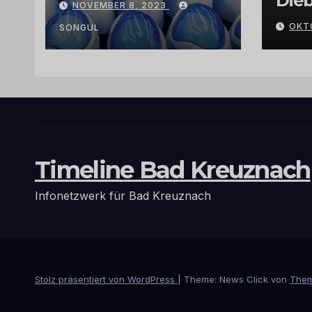
Dieb
NOVEMBER 8, 2023
Arganöl,
Gra
OKT
Kaktusfeigenkernöl
SONGUL
und
Schwarzkümmelöl
von
vertrauenswürdige
n Großhändlern
und Anbietern
Timeline Bad Kreuznach
Infonetzwerk für Bad Kreuznach
Stolz präsentiert von WordPress
|
Theme: News Click von
Them