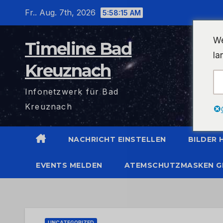
Zum
Fr.. Aug. 7th, 2026
5:58:15 AM
Inhalt
wechseln
We
Timeline Bad
la
Kreuznach
Infonetzwerk für Bad
Kreuznach
NACHRICHT EINSTELLEN
BILDER
EVENTS MELDEN
ATEMSCHUTZMASKEN G
UNCATEGORIZED