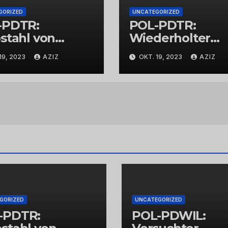
GORIZED
UNCATEGORIZED
-PDTR:
POL-PDTR:
stahl von
Wiederholter
bschmuck
Aufbruch des
19, 2023
AZIZ
OKT. 19, 2023
AZIZ
Automaten am
Wohnmobilstell
z in Hermeskeil
Labachweg
GORIZED
UNCATEGORIZED
-PDTR:
POL-PDWIL: