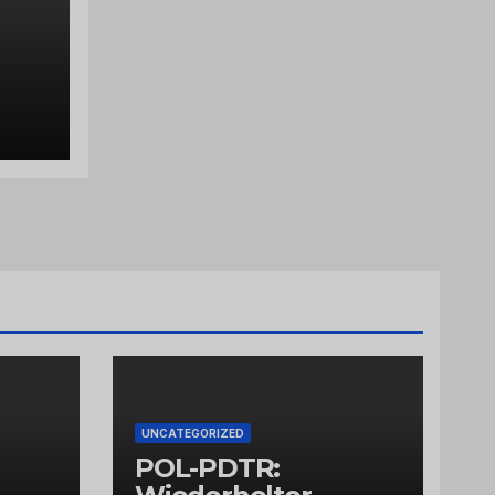
plat
 am
UNCATEGORIZED
POL-PDTR: