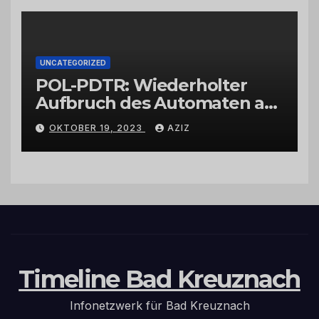
UNCATEGORIZED
POL-PDTR: Wiederholter
Aufbruch des Automaten am
Wohnmobilstellplatz in
OKTOBER 19, 2023
AZIZ
Hermeskeil am Labachweg
Timeline Bad Kreuznach
Infonetzwerk für Bad Kreuznach