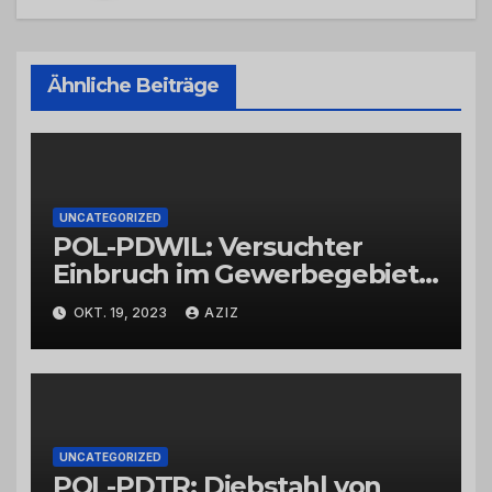
Ähnliche Beiträge
UNCATEGORIZED
POL-PDWIL: Versuchter
Einbruch im Gewerbegebiet
Wittlich
OKT. 19, 2023
AZIZ
UNCATEGORIZED
POL-PDTR: Diebstahl von