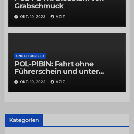
Grabschmuck
OKT. 19, 2023
AZIZ
UNCATEGORIZED
POL-PIBIN: Fahrt ohne
Führerschein und unter
Einfluss von Drogen
OKT. 19, 2023
AZIZ
Kategorien