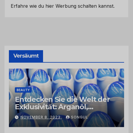
Erfahre wie du hier Werbung schalten kannst.
Versäumt
BEAUTY
Entdecken Sie die Welt der
Exklusivität: Arganöl,
Kaktusfeigenkernöl und
NOVEMBER 8, 2023
SONGUL
Schwarzkümmelöl von
vertrauenswürdigen