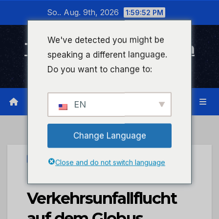
Zum
So.. Aug. 9th, 2026
1:59:52 PM
Inhalt
wechseln
We've detected you might be
Timeline Bad Kreuznach
speaking a different language.
Infonetzwerk für Bad Kreuznach
Do you want to change to:
EN
Change Language
UNCATEGORIZED
Close and do not switch language
POL-PDWIL:
Verkehrsunfallflucht
auf dem Globus