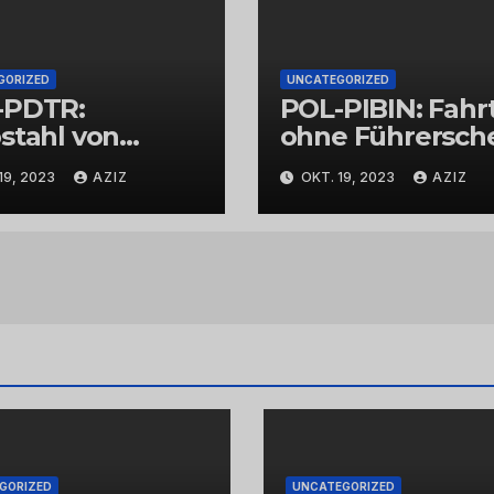
GORIZED
UNCATEGORIZED
-PDTR:
POL-PIBIN: Fahr
stahl von
ohne Führersch
bschmuck
und unter Einflu
19, 2023
AZIZ
OKT. 19, 2023
AZIZ
von Drogen
GORIZED
UNCATEGORIZED