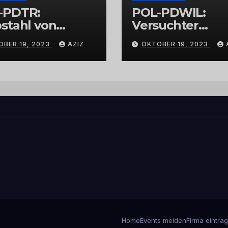
-PDTR:
POL-PDWIL:
stahl von
Versuchter
bschmuck
Einbruch im
OBER 19, 2023
AZIZ
OKTOBER 19, 2023
Gewerbegebiet
Wittlich
Home
Events melden
Firma eintra