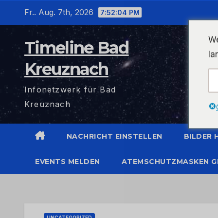
Zum
Fr.. Aug. 7th, 2026
7:52:05 PM
Inhalt
wechseln
We
Timeline Bad
la
Kreuznach
Infonetzwerk für Bad
Kreuznach
NACHRICHT EINSTELLEN
BILDER
EVENTS MELDEN
ATEMSCHUTZMASKEN G
UNCATEGORIZED