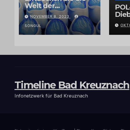
Welt der
POL
Exklusivität:
Dieb
NOVEMBER 8, 2023
Arganöl,
Gra
OKT
Kaktusfeigenkernöl
SONGUL
und
Schwarzkümmelöl
von
vertrauenswürdige
n Großhändlern
und Anbietern
Timeline Bad Kreuznach
Infonetzwerk für Bad Kreuznach