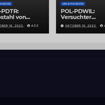
GORIZED
UNCATEGORIZED
-PDTR:
POL-PDWIL:
stahl von
Versuchter
bschmuck
Einbruch im
OBER 19, 2023
AZIZ
OKTOBER 19, 2023
Gewerbegebiet
Wittlich