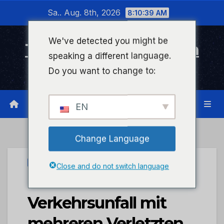
Zum
Sa.. Aug. 8th, 2026
8:10:39 AM
Inhalt
wechseln
We've detected you might be
Timeline Bad Kreuznach
speaking a different language.
Infonetzwerk für Bad Kreuznach
Do you want to change to:
EN
Change Language
UNCATEGORIZED
Close and do not switch language
POL-PDWIL:
Verkehrsunfall mit
mehreren Verletzten