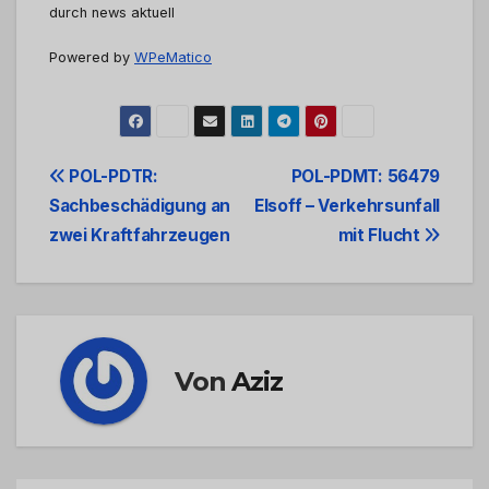
durch news aktuell
Powered by
WPeMatico
Beitrags-
POL-PDTR:
POL-PDMT: 56479
Sachbeschädigung an
Elsoff – Verkehrsunfall
Navigation
zwei Kraftfahrzeugen
mit Flucht
Von
Aziz