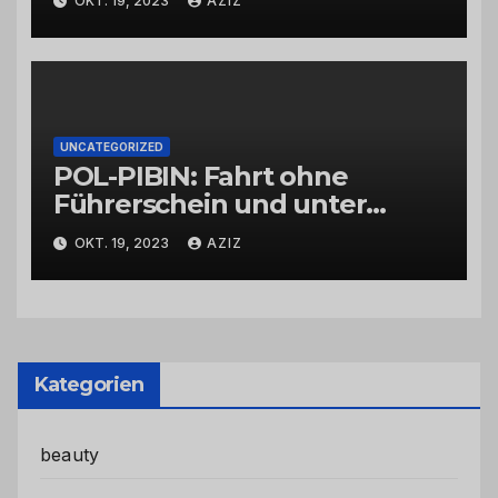
OKT. 19, 2023
AZIZ
UNCATEGORIZED
POL-PIBIN: Fahrt ohne
Führerschein und unter
Einfluss von Drogen
OKT. 19, 2023
AZIZ
Kategorien
beauty