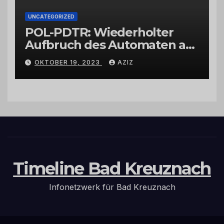
UNCATEGORIZED
POL-PDTR: Wiederholter
Aufbruch des Automaten am
Wohnmobilstellplatz in
OKTOBER 19, 2023
AZIZ
Hermeskeil am Labachweg
Timeline Bad Kreuznach
Infonetzwerk für Bad Kreuznach