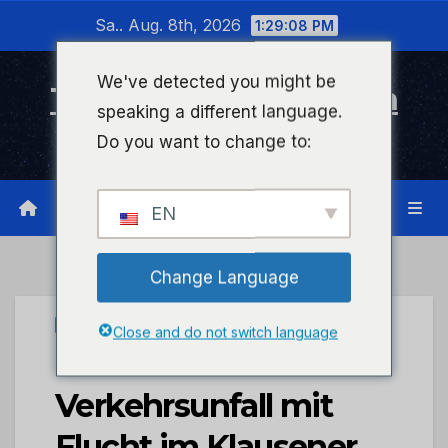
Zum
Sa.. Aug. 8th, 2026
1:29:08 PM
Inhalt
wechseln
We've detected you might be
Timeline Bad Kreuznach
speaking a different language.
Infonetzwerk für Bad Kreuznach
Do you want to change to:
EN
Change Language
UNCATEGORIZED
Close and do not switch language
POL-PDWIL:
Verkehrsunfall mit
Flucht im Klausener