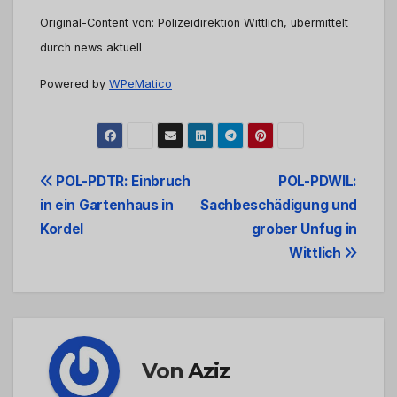
Original-Content von: Polizeidirektion Wittlich, übermittelt
durch news aktuell
Powered by
WPeMatico
Beitrags-
POL-PDTR: Einbruch
POL-PDWIL:
in ein Gartenhaus in
Sachbeschädigung und
Navigation
Kordel
grober Unfug in
Wittlich
Von
Aziz