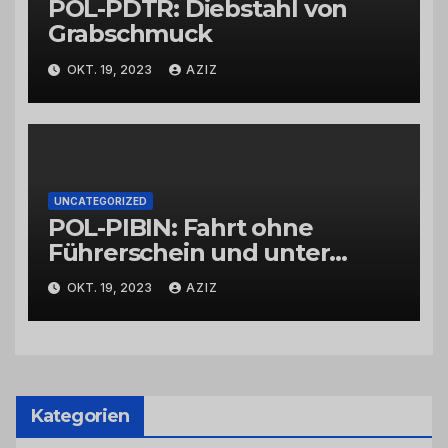
POL-PDTR: Diebstahl von
Grabschmuck
OKT. 19, 2023
AZIZ
UNCATEGORIZED
POL-PIBIN: Fahrt ohne
Führerschein und unter
Einfluss von Drogen
OKT. 19, 2023
AZIZ
Kategorien