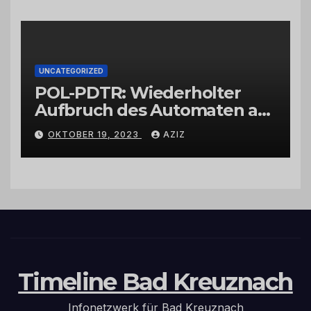
UNCATEGORIZED
POL-PDTR: Wiederholter
Aufbruch des Automaten am
Wohnmobilstellplatz in
OKTOBER 19, 2023
AZIZ
Hermeskeil am Labachweg
Timeline Bad Kreuznach
Infonetzwerk für Bad Kreuznach