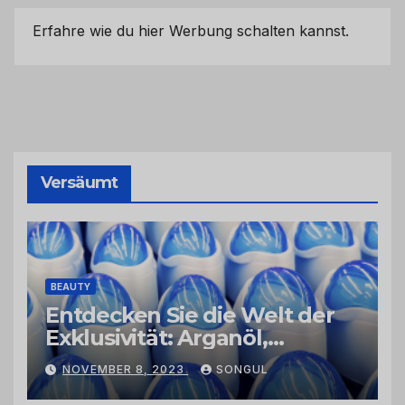
Erfahre wie du hier Werbung schalten kannst.
Versäumt
BEAUTY
Entdecken Sie die Welt der
Exklusivität: Arganöl,
Kaktusfeigenkernöl und
NOVEMBER 8, 2023
SONGUL
Schwarzkümmelöl von