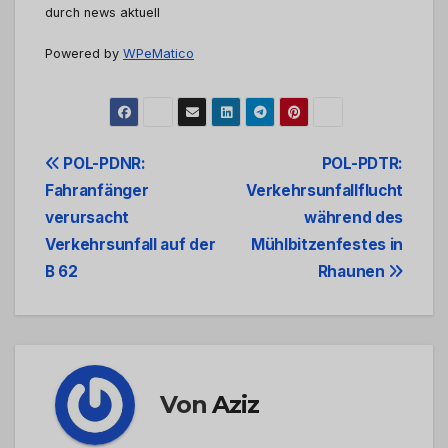
durch news aktuell
Powered by
WPeMatico
Beitrags-
POL-PDNR:
POL-PDTR:
Fahranfänger
Verkehrsunfallflucht
Navigation
verursacht
während des
Verkehrsunfall auf der
Mühlbitzenfestes in
B 62
Rhaunen
Von
Aziz