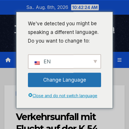
Zum
Sa.. Aug. 8th, 2026
10:42:25 AM
Inhalt
wechseln
We've detected you might be
Timeline Bad Kreuznach
speaking a different language.
Infonetzwerk für Bad Kreuznach
Do you want to change to:
EN
Change Language
UNCATEGORIZED
Close and do not switch language
POL-PDWIL:
Verkehrsunfall mit
Flucht auf der K 54