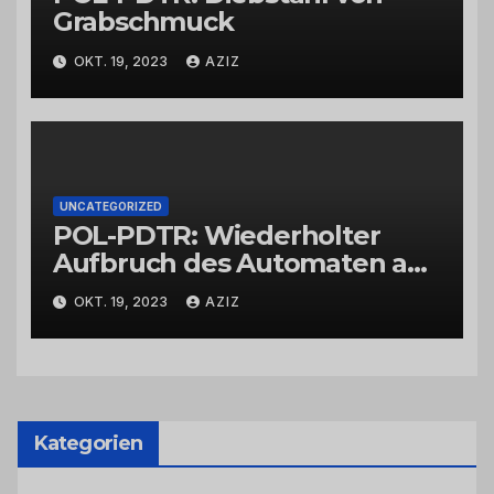
Grabschmuck
OKT. 19, 2023
AZIZ
UNCATEGORIZED
POL-PDTR: Wiederholter
Aufbruch des Automaten am
Wohnmobilstellplatz in
OKT. 19, 2023
AZIZ
Hermeskeil am Labachweg
Kategorien