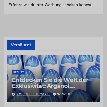
Erfahre wie du hier Werbung schalten kannst.
Versäumt
BEAUTY
Entdecken Sie die Welt der
Exklusivität: Arganöl,
Kaktusfeigenkernöl und
NOVEMBER 8, 2023
SONGUL
Schwarzkümmelöl von
vertrauenswürdigen