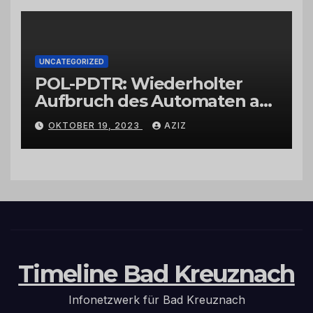
UNCATEGORIZED
POL-PDTR: Wiederholter
Aufbruch des Automaten am
Wohnmobilstellplatz in
OKTOBER 19, 2023
AZIZ
Hermeskeil am Labachweg
Timeline Bad Kreuznach
Infonetzwerk für Bad Kreuznach