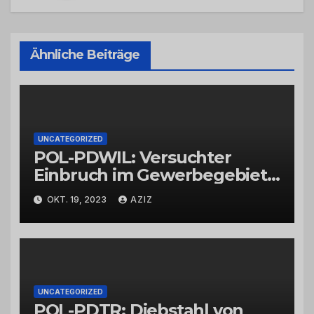
Ähnliche Beiträge
UNCATEGORIZED
POL-PDWIL: Versuchter
Einbruch im Gewerbegebiet
Wittlich
OKT. 19, 2023
AZIZ
UNCATEGORIZED
POL-PDTR: Diebstahl von