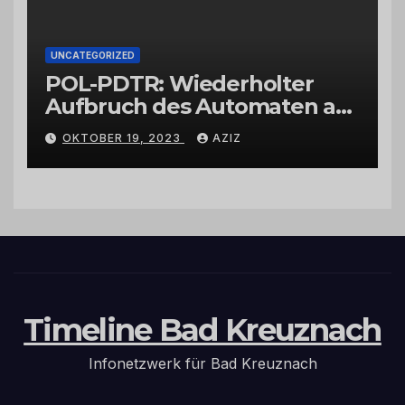
UNCATEGORIZED
POL-PDTR: Wiederholter
Aufbruch des Automaten am
Wohnmobilstellplatz in
OKTOBER 19, 2023
AZIZ
Hermeskeil am Labachweg
Timeline Bad Kreuznach
Infonetzwerk für Bad Kreuznach