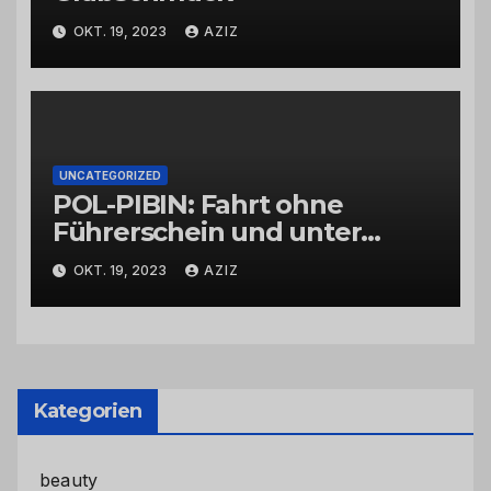
OKT. 19, 2023
AZIZ
UNCATEGORIZED
POL-PIBIN: Fahrt ohne
Führerschein und unter
Einfluss von Drogen
OKT. 19, 2023
AZIZ
Kategorien
beauty