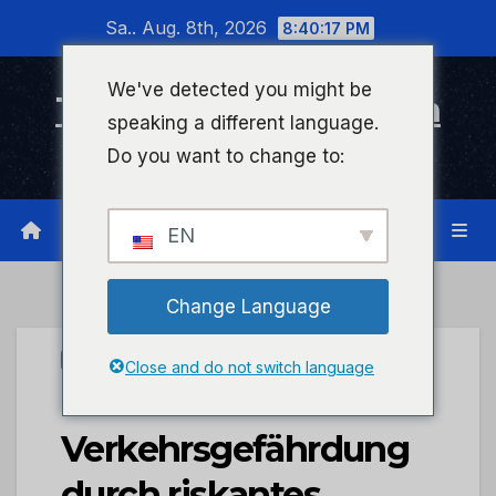
Zum
Sa.. Aug. 8th, 2026
8:40:18 PM
Inhalt
wechseln
We've detected you might be
Timeline Bad Kreuznach
speaking a different language.
Infonetzwerk für Bad Kreuznach
Do you want to change to:
EN
Change Language
UNCATEGORIZED
Close and do not switch language
POL-PDWIL:
Verkehrsgefährdung
durch riskantes