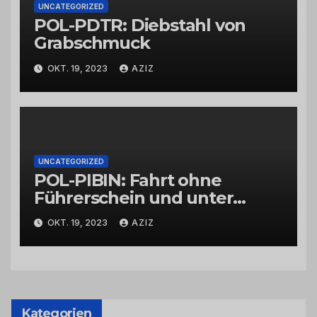
UNCATEGORIZED
POL-PDTR: Diebstahl von
Grabschmuck
OKT. 19, 2023
AZIZ
UNCATEGORIZED
POL-PIBIN: Fahrt ohne
Führerschein und unter
Einfluss von Drogen
OKT. 19, 2023
AZIZ
Kategorien