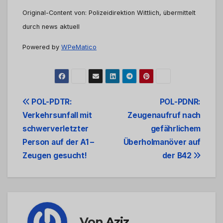
Original-Content von: Polizeidirektion Wittlich, übermittelt
durch news aktuell
Powered by
WPeMatico
Beitrags-
POL-PDTR:
POL-PDNR:
Verkehrsunfall mit
Zeugenaufruf nach
Navigation
schwerverletzter
gefährlichem
Person auf der A1 –
Überholmanöver auf
Zeugen gesucht!
der B42
Von
Aziz