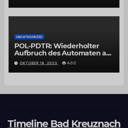
UNCATEGORIZED
POL-PDTR: Wiederholter
Aufbruch des Automaten am
Wohnmobilstellplatz in
OKTOBER 19, 2023
AZIZ
Hermeskeil am Labachweg
Timeline Bad Kreuznach