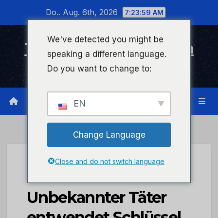
Zum
Do.. Aug. 6th, 2026
7:23:59 AM
Inhalt
wechseln
We've detected you might be
Timeline Bad Kreuznach
speaking a different language.
Infonetzwerk für Bad Kreuznach
Do you want to change to:
EN
Change Language
UNCATEGORIZED
Close and do not switch language
POL-PDWIL:
Unbekannter Täter
entwendet Schlüssel