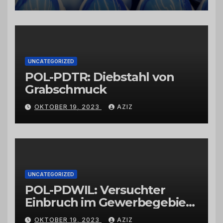
Schwarzkümmelöl von
vertrauenswürdigen
Großhändlern und Anbietern
UNCATEGORIZED
POL-PDTR: Diebstahl von
Grabschmuck
OKTOBER 19, 2023
AZIZ
UNCATEGORIZED
POL-PDWIL: Versuchter
Einbruch im Gewerbegebiet
Wittlich
OKTOBER 19, 2023
AZIZ