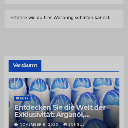
Erfahre wie du hier Werbung schalten kannst.
Versäumt
BEAUTY
Entdecken Sie die Welt der
Exklusivität: Arganöl,
Kaktusfeigenkernöl und
NOVEMBER 8, 2023
SONGUL