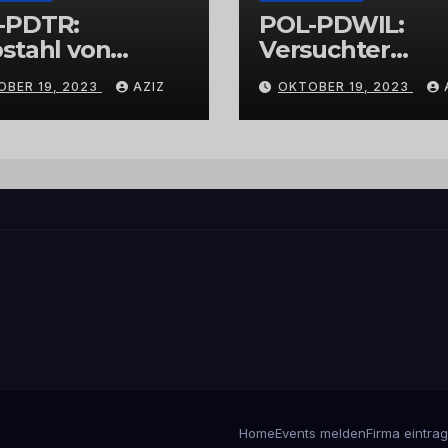
-PDTR:
POL-PDWIL:
stahl von
Versuchter
bschmuck
Einbruch im
OBER 19, 2023
AZIZ
OKTOBER 19, 2023
Gewerbegebiet
Wittlich
Home
Events melden
Firma eintra