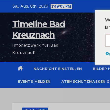
Zum
Sa.. Aug. 8th, 2026
1:49:03 PM
Inhalt
wechseln
We
Timeline Bad
la
Kreuznach
Infonetzwerk für Bad
Kreuznach
NACHRICHT EINSTELLEN
BILDER
EVENTS MELDEN
ATEMSCHUTZMASKEN G
UNCATEGORIZED