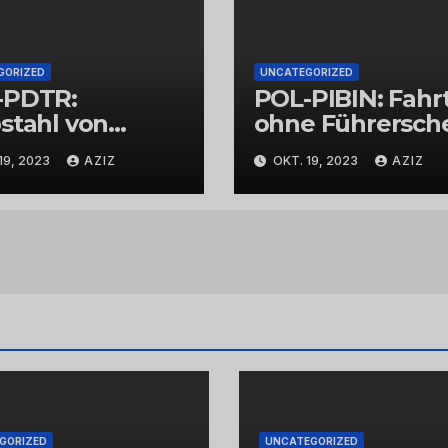
GORIZED
UNCATEGORIZED
-PDTR:
POL-PIBIN: Fahr
stahl von
ohne Führersch
bschmuck
und unter Einflu
19, 2023
AZIZ
OKT. 19, 2023
AZIZ
von Drogen
GORIZED
UNCATEGORIZED