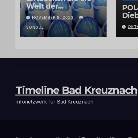
Welt der
POL
Exklusivität:
Dieb
NOVEMBER 8, 2023
Arganöl,
Gra
OKT
Kaktusfeigenkernöl
SONGUL
und
Schwarzkümmelöl
von
vertrauenswürdige
n Großhändlern
und Anbietern
Timeline Bad Kreuznach
Infonetzwerk für Bad Kreuznach