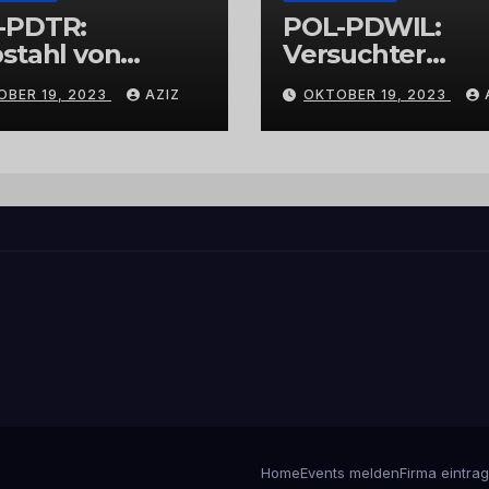
-PDTR:
POL-PDWIL:
stahl von
Versuchter
bschmuck
Einbruch im
OBER 19, 2023
AZIZ
OKTOBER 19, 2023
Gewerbegebiet
Wittlich
Home
Events melden
Firma eintra