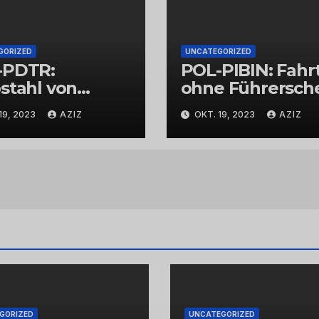
GORIZED
UNCATEGORIZED
-PDTR:
POL-PIBIN: Fahr
stahl von
ohne Führersch
bschmuck
und unter Einflu
19, 2023
AZIZ
OKT. 19, 2023
AZIZ
von Drogen
GORIZED
UNCATEGORIZED