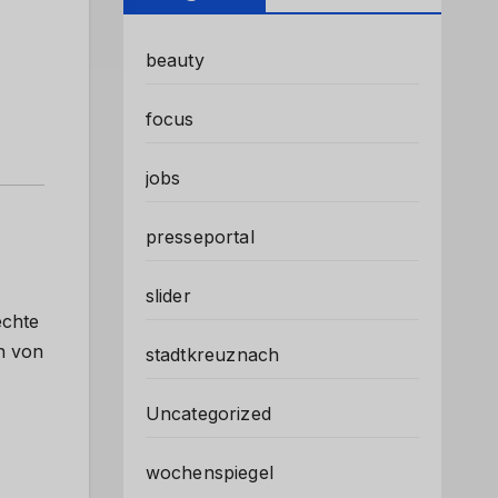
beauty
focus
jobs
presseportal
slider
echte
n von
stadtkreuznach
Uncategorized
wochenspiegel