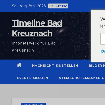
Zum
Sa.. Aug. 8th, 2026
3:56:12 PM
Inhalt
wechseln
We
Timeline Bad
la
Kreuznach
Infonetzwerk für Bad
Kreuznach
NACHRICHT EINSTELLEN
BILDER
EVENTS MELDEN
ATEMSCHUTZMASKEN G
UNCATEGORIZED