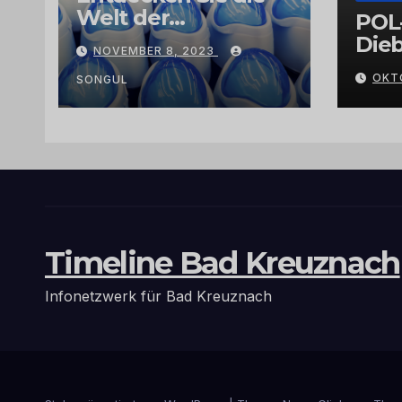
Welt der
POL
Exklusivität:
Dieb
NOVEMBER 8, 2023
Arganöl,
Gra
OKT
Kaktusfeigenkernöl
SONGUL
und
Schwarzkümmelöl
von
vertrauenswürdige
n Großhändlern
und Anbietern
Timeline Bad Kreuznach
Infonetzwerk für Bad Kreuznach