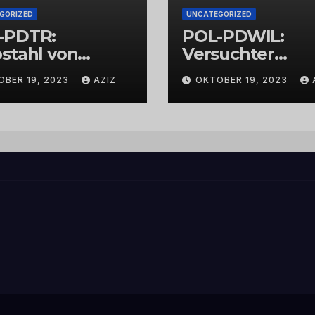
GORIZED
UNCATEGORIZED
-PDTR:
POL-PDWIL:
stahl von
Versuchter
bschmuck
Einbruch im
OBER 19, 2023
AZIZ
OKTOBER 19, 2023
Gewerbegebiet
Wittlich