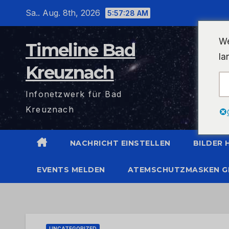
Zum
Sa.. Aug. 8th, 2026
5:57:28 AM
Inhalt
wechseln
We
Timeline Bad
la
Kreuznach
Infonetzwerk für Bad
Kreuznach
NACHRICHT EINSTELLEN
BILDER
EVENTS MELDEN
ATEMSCHUTZMASKEN G
UNCATEGORIZED