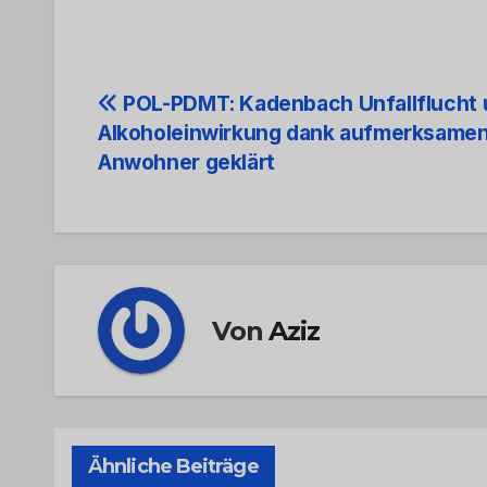
Beitrags-
POL-PDMT: Kadenbach Unfallflucht 
Alkoholeinwirkung dank aufmerksame
Navigation
Anwohner geklärt
Von
Aziz
Ähnliche Beiträge