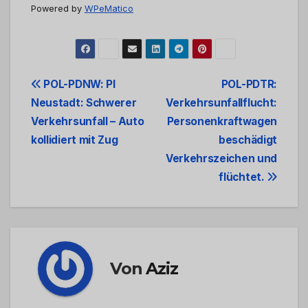
Powered by
WPeMatico
Beitrags-
POL-PDNW: PI
POL-PDTR:
Neustadt: Schwerer
Verkehrsunfallflucht:
Navigation
Verkehrsunfall – Auto
Personenkraftwagen
kollidiert mit Zug
beschädigt
Verkehrszeichen und
flüchtet.
Von
Aziz