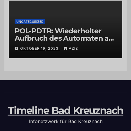
UNCATEGORIZED
POL-PDTR: Wiederholter
Aufbruch des Automaten am
Wohnmobilstellplatz in
OKTOBER 19, 2023
AZIZ
Hermeskeil am Labachweg
Timeline Bad Kreuznach
Infonetzwerk für Bad Kreuznach