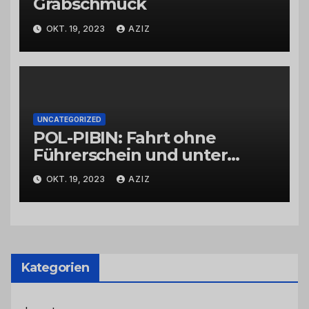
Grabschmuck
OKT. 19, 2023
AZIZ
UNCATEGORIZED
POL-PIBIN: Fahrt ohne
Führerschein und unter
Einfluss von Drogen
OKT. 19, 2023
AZIZ
Kategorien