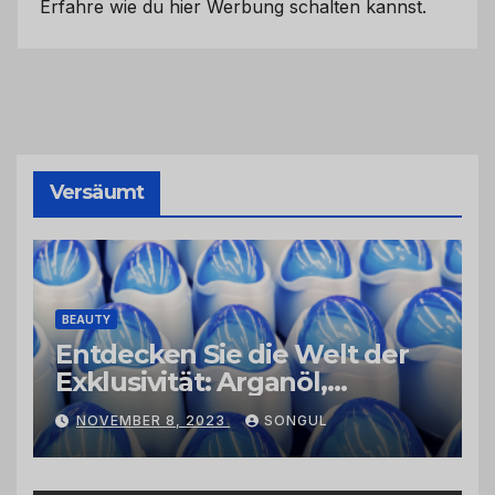
Erfahre wie du hier Werbung schalten kannst.
Versäumt
BEAUTY
Entdecken Sie die Welt der
Exklusivität: Arganöl,
Kaktusfeigenkernöl und
NOVEMBER 8, 2023
SONGUL
Schwarzkümmelöl von
vertrauenswürdigen
Großhändlern und Anbietern