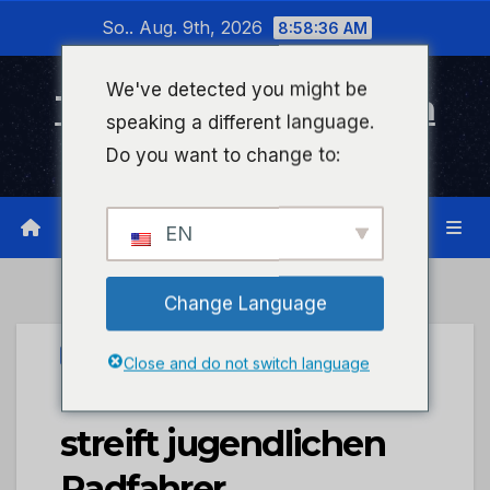
Zum
So.. Aug. 9th, 2026
8:58:37 AM
Inhalt
wechseln
We've detected you might be
Timeline Bad Kreuznach
speaking a different language.
Infonetzwerk für Bad Kreuznach
Do you want to change to:
EN
Change Language
UNCATEGORIZED
Close and do not switch language
POL-PDWIL: Pkw
streift jugendlichen
Radfahrer