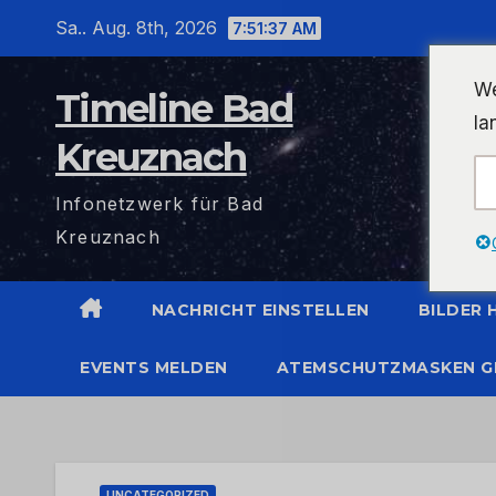
Zum
Sa.. Aug. 8th, 2026
7:51:37 AM
Inhalt
wechseln
We
Timeline Bad
la
Kreuznach
Infonetzwerk für Bad
Kreuznach
NACHRICHT EINSTELLEN
BILDER
EVENTS MELDEN
ATEMSCHUTZMASKEN G
UNCATEGORIZED