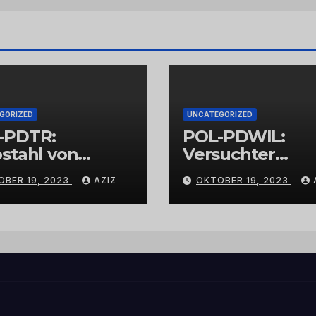
GORIZED
UNCATEGORIZED
-PDTR:
POL-PDWIL:
stahl von
Versuchter
bschmuck
Einbruch im
OBER 19, 2023
AZIZ
OKTOBER 19, 2023
Gewerbegebiet
Wittlich