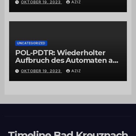
OKTOBER 19, 2023
AZIZ
UNCATEGORIZED
POL-PDTR: Wiederholter
Aufbruch des Automaten am
Wohnmobilstellplatz in
OKTOBER 19, 2023
AZIZ
Hermeskeil am Labachweg
Timeline Bad Kreuznach