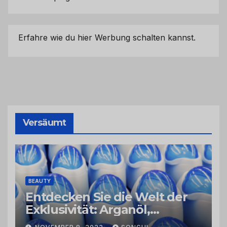
Erfahre wie du hier Werbung schalten kannst.
Versäumt
BEAUTY
Entdecken Sie die Welt der
Exklusivität: Arganöl,
Kaktusfeigenkernöl und