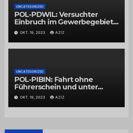
UNCATEGORIZED
POL-PDWIL: Versuchter
Einbruch im Gewerbegebiet
Wittlich
OKT. 19, 2023
AZIZ
UNCATEGORIZED
POL-PIBIN: Fahrt ohne
Führerschein und unter
Einfluss von Drogen
OKT. 19, 2023
AZIZ