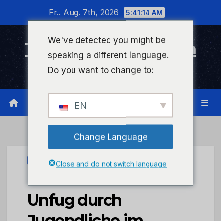
Zum
Fr.. Aug. 7th, 2026
5:41:14 AM
Inhalt
wechseln
We've detected you might be
Timeline Bad Kreuznach
speaking a different language.
Infonetzwerk für Bad Kreuznach
Do you want to change to:
EN
Change Language
UNCATEGORIZED
Close and do not switch language
POL-PDWIL: Grober
Unfug durch
Jugendliche im