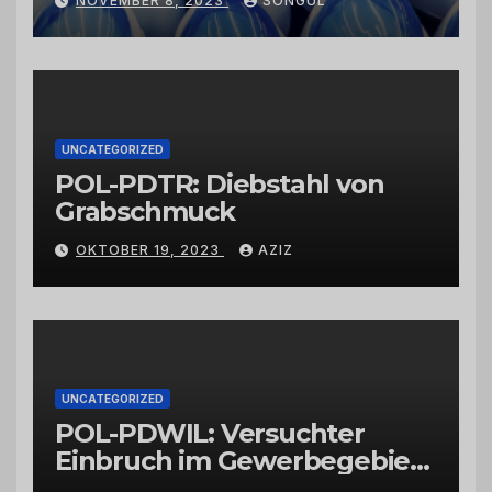
NOVEMBER 8, 2023
SONGUL
Schwarzkümmelöl von
vertrauenswürdigen
Großhändlern und Anbietern
UNCATEGORIZED
POL-PDTR: Diebstahl von
Grabschmuck
OKTOBER 19, 2023
AZIZ
UNCATEGORIZED
POL-PDWIL: Versuchter
Einbruch im Gewerbegebiet
Wittlich