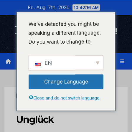
Zum
Fr.. Aug. 7th, 2026
10:42:16 AM
Inhalt
wechseln
We've detected you might be
Timeline Bad Kreuznach
speaking a different language.
Infonetzwerk für Bad Kreuznach
Do you want to change to:
EN
Change Language
UNCATEGORIZED
Close and do not switch language
POL-PDWIL: Glück im
Unglück