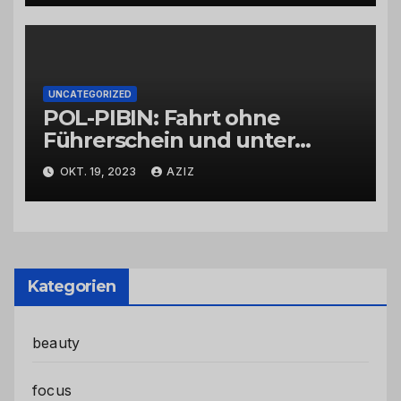
UNCATEGORIZED
POL-PIBIN: Fahrt ohne
Führerschein und unter
Einfluss von Drogen
OKT. 19, 2023
AZIZ
Kategorien
beauty
focus