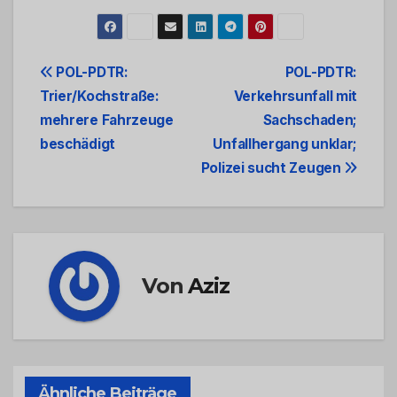
Beitrags-
POL-PDTR:
POL-PDTR:
Trier/Kochstraße:
Verkehrsunfall mit
Navigation
mehrere Fahrzeuge
Sachschaden;
beschädigt
Unfallhergang unklar;
Polizei sucht Zeugen
Von
Aziz
Ähnliche Beiträge