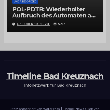
UNCATEGORIZED
POL-PDTR: Wiederholter
Aufbruch des Automaten am
Wohnmobilstellplatz in
OKTOBER 19, 2023
AZIZ
Hermeskeil am Labachweg
Timeline Bad Kreuznach
Infonetzwerk für Bad Kreuznach
Stolz präsentiert von WordPress
|
Theme: News Click von