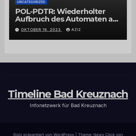
UNCATEGORIZED
POL-PDTR: Wiederholter
Aufbruch des Automaten am
Wohnmobilstellplatz in
OKTOBER 19, 2023
AZIZ
Hermeskeil am Labachweg
Timeline Bad Kreuznach
Infonetzwerk für Bad Kreuznach
Stolz präsentiert von WordPress
|
Theme: News Click von