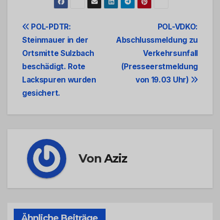
Beitrags-
POL-PDTR:
POL-VDKO:
Steinmauer in der
Abschlussmeldung zu
Navigation
Ortsmitte Sulzbach
Verkehrsunfall
beschädigt. Rote
(Presseerstmeldung
Lackspuren wurden
von 19.03 Uhr)
gesichert.
Von
Aziz
Ähnliche Beiträge