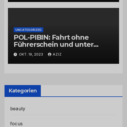
UNCATEGORIZED
POL-PIBIN: Fahrt ohne
Führerschein und unter
Einfluss von Drogen
OKT. 19, 2023
AZIZ
Kategorien
beauty
focus