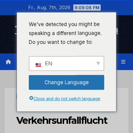
Zum
Fr.. Aug. 7th, 2026
9:09:08 PM
Inhalt
wechseln
We've detected you might be
Timeline Bad Kreuznach
speaking a different language.
Infonetzwerk für Bad Kreuznach
Do you want to change to:
EN
Change Language
UNCATEGORIZED
Close and do not switch language
POL-PDWIL: Geklärte
Verkehrsunfallflucht