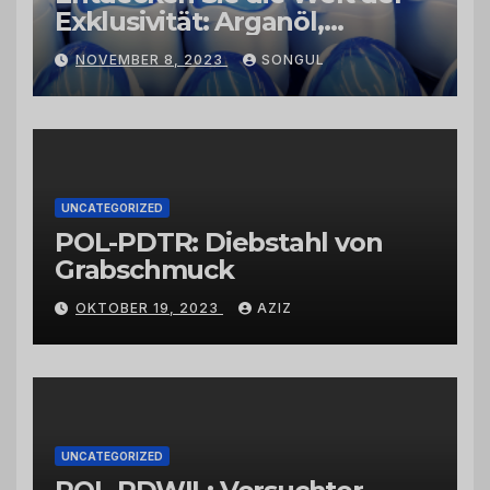
Exklusivität: Arganöl,
Kaktusfeigenkernöl und
NOVEMBER 8, 2023
SONGUL
Schwarzkümmelöl von
vertrauenswürdigen
Großhändlern und Anbietern
UNCATEGORIZED
POL-PDTR: Diebstahl von
Grabschmuck
OKTOBER 19, 2023
AZIZ
UNCATEGORIZED