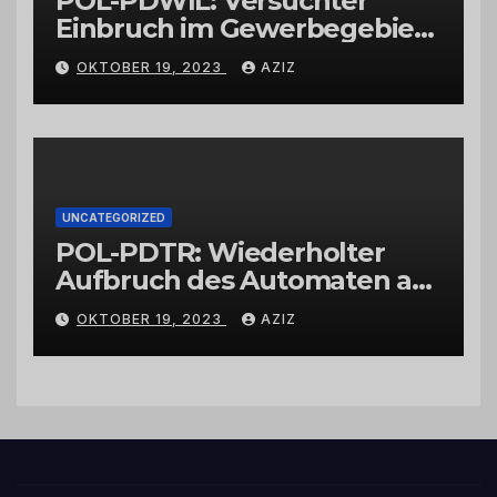
POL-PDWIL: Versuchter
Einbruch im Gewerbegebiet
Wittlich
OKTOBER 19, 2023
AZIZ
UNCATEGORIZED
POL-PDTR: Wiederholter
Aufbruch des Automaten am
Wohnmobilstellplatz in
OKTOBER 19, 2023
AZIZ
Hermeskeil am Labachweg