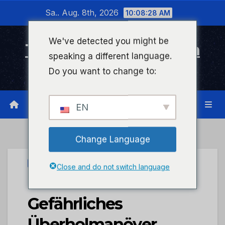
Zum
Sa.. Aug. 8th, 2026
10:08:28 AM
Inhalt
wechseln
We've detected you might be
Timeline Bad Kreuznach
speaking a different language.
Infonetzwerk für Bad Kreuznach
Do you want to change to:
EN
Change Language
UNCATEGORIZED
Close and do not switch language
POL-PDWIL:
Gefährliches
Überholmanöver