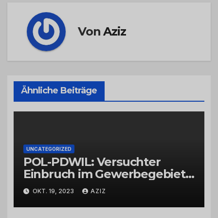
Von
Aziz
Ähnliche Beiträge
UNCATEGORIZED
POL-PDWIL: Versuchter
Einbruch im Gewerbegebiet
Wittlich
OKT. 19, 2023
AZIZ