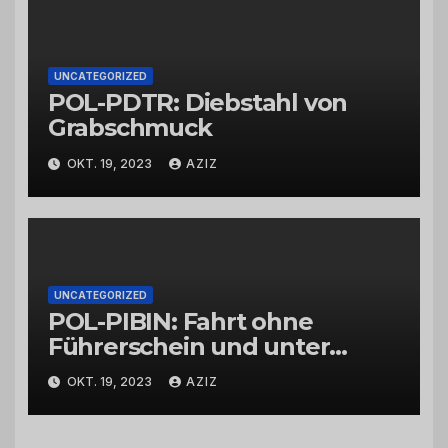
UNCATEGORIZED
POL-PDTR: Diebstahl von
Grabschmuck
OKT. 19, 2023
AZIZ
UNCATEGORIZED
POL-PIBIN: Fahrt ohne
Führerschein und unter
Einfluss von Drogen
OKT. 19, 2023
AZIZ