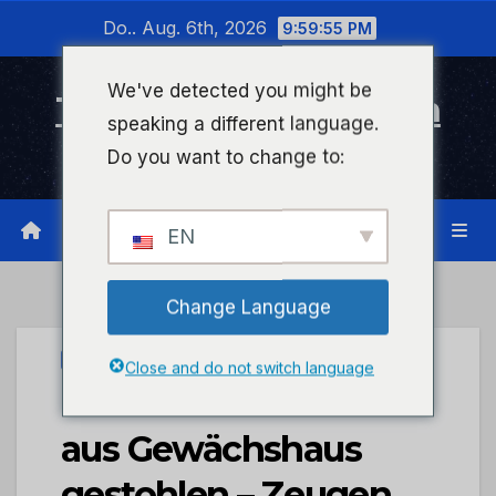
Zum
Do.. Aug. 6th, 2026
9:59:55 PM
Inhalt
wechseln
We've detected you might be
Timeline Bad Kreuznach
speaking a different language.
Infonetzwerk für Bad Kreuznach
Do you want to change to:
EN
Change Language
UNCATEGORIZED
Close and do not switch language
POL-PDWIL: Fräse
aus Gewächshaus
gestohlen – Zeugen