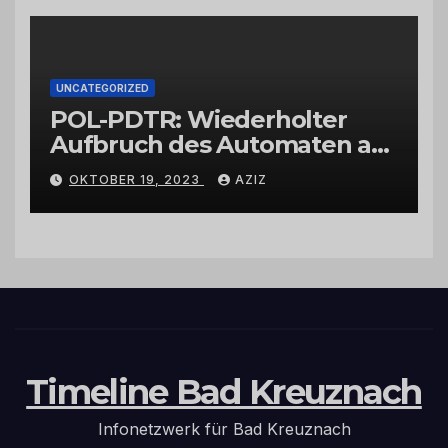
UNCATEGORIZED
POL-PDTR: Wiederholter
Aufbruch des Automaten am
Wohnmobilstellplatz in
OKTOBER 19, 2023
AZIZ
Hermeskeil am Labachweg
Timeline Bad Kreuznach
Infonetzwerk für Bad Kreuznach