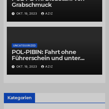
Grabschmuck
OKT. 19, 2023
AZIZ
UNCATEGORIZED
POL-PIBIN: Fahrt ohne
Führerschein und unter
Einfluss von Drogen
OKT. 19, 2023
AZIZ
Kategorien