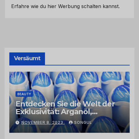
Erfahre wie du hier Werbung schalten kannst.
Versäumt
BEAUTY
Entdecken Sie die Welt der
Exklusivität: Arganöl,
Kaktusfeigenkernöl und
NOVEMBER 8, 2023
SONGUL
Schwarzkümmelöl von
vertrauenswürdigen