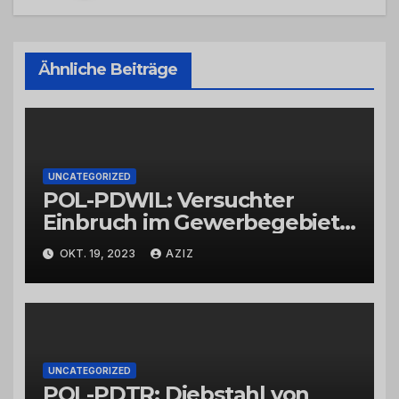
Ähnliche Beiträge
UNCATEGORIZED
POL-PDWIL: Versuchter
Einbruch im Gewerbegebiet
Wittlich
OKT. 19, 2023
AZIZ
UNCATEGORIZED
POL-PDTR: Diebstahl von