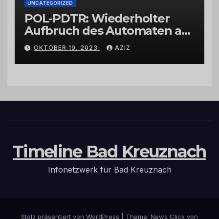
UNCATEGORIZED
POL-PDTR: Wiederholter
Aufbruch des Automaten am
Wohnmobilstellplatz in
OKTOBER 19, 2023
AZIZ
Hermeskeil am Labachweg
Timeline Bad Kreuznach
Infonetzwerk für Bad Kreuznach
Stolz präsentiert von WordPress
|
Theme: News Click von