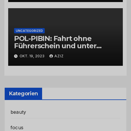
UNCATEGORIZED
POL-PIBIN: Fahrt ohne
Führerschein und unter
Einfluss von Drogen
OKT. 19, 2023
AZIZ
Kategorien
beauty
focus