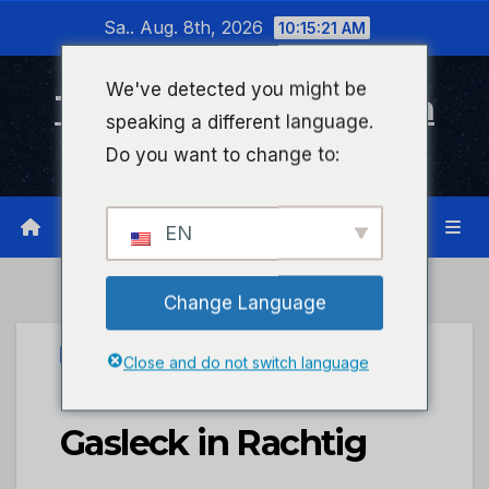
Zum
Sa.. Aug. 8th, 2026
10:15:21 AM
Inhalt
wechseln
We've detected you might be
Timeline Bad Kreuznach
speaking a different language.
Infonetzwerk für Bad Kreuznach
Do you want to change to:
EN
Change Language
UNCATEGORIZED
Close and do not switch language
POL-PDWIL: Erneuter
Gasleck in Rachtig