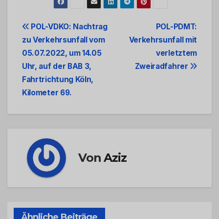
Beitrags-
POL-VDKO: Nachtrag
POL-PDMT:
zu Verkehrsunfall vom
Verkehrsunfall mit
Navigation
05.07.2022, um 14.05
verletztem
Uhr, auf der BAB 3,
Zweiradfahrer
Fahrtrichtung Köln,
Kilometer 69.
Von
Aziz
Ähnliche Beiträge