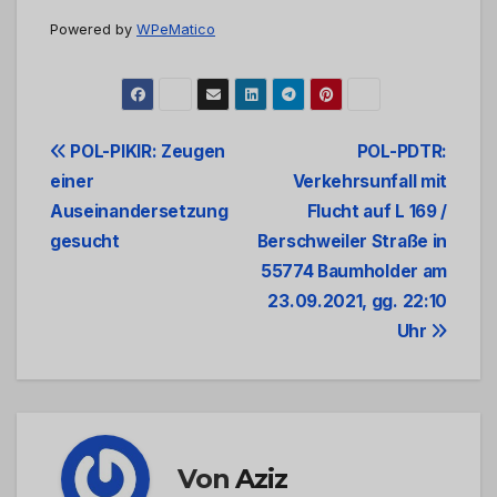
Powered by
WPeMatico
Beitrags-
POL-PIKIR: Zeugen
POL-PDTR:
einer
Verkehrsunfall mit
Navigation
Auseinandersetzung
Flucht auf L 169 /
gesucht
Berschweiler Straße in
55774 Baumholder am
23.09.2021, gg. 22:10
Uhr
Von
Aziz