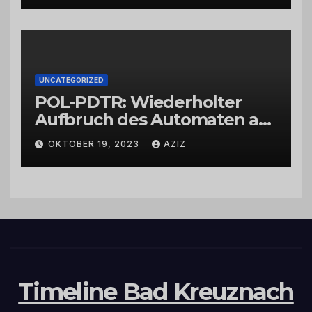
UNCATEGORIZED
POL-PDTR: Wiederholter
Aufbruch des Automaten am
Wohnmobilstellplatz in
OKTOBER 19, 2023
AZIZ
Hermeskeil am Labachweg
Timeline Bad Kreuznach