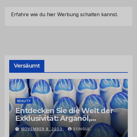
Erfahre wie du hier Werbung schalten kannst.
Versäumt
BEAUTY
Entdecken Sie die Welt der
Exklusivität: Arganöl,
Kaktusfeigenkernöl und
NOVEMBER 8, 2023
SONGUL
Schwarzkümmelöl von