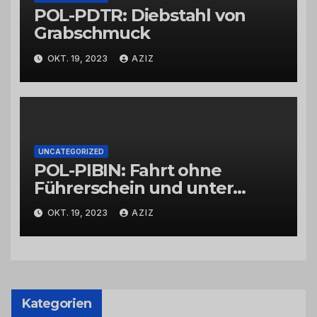
POL-PDTR: Diebstahl von
Grabschmuck
OKT. 19, 2023
AZIZ
UNCATEGORIZED
POL-PIBIN: Fahrt ohne
Führerschein und unter
Einfluss von Drogen
OKT. 19, 2023
AZIZ
Kategorien