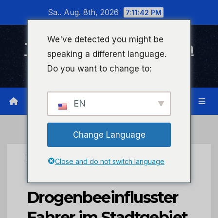
Zum
Sa.. Aug. 8th, 2026
7:11:42 PM
Inhalt
wechseln
We've detected you might be
Timeline Bad Kreuznach
speaking a different language.
Infonetzwerk für Bad Kreuznach
Do you want to change to:
EN
Change Language
UNCATEGORIZED
Close and do not switch language
POL-PDWIL:
Drogenbeeinflusster
Fahrer im Stadtgebiet