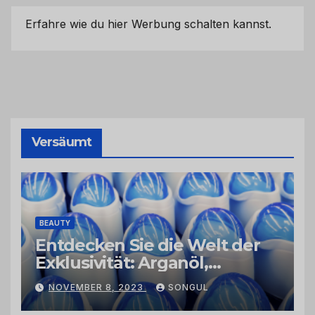
Erfahre wie du hier Werbung schalten kannst.
Versäumt
BEAUTY
Entdecken Sie die Welt der
Exklusivität: Arganöl,
Kaktusfeigenkernöl und
NOVEMBER 8, 2023
SONGUL
Schwarzkümmelöl von