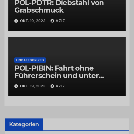
POL-PDTR: Diebstahl von
Grabschmuck
OKT. 19, 2023
AZIZ
UNCATEGORIZED
POL-PIBIN: Fahrt ohne
Führerschein und unter
Einfluss von Drogen
OKT. 19, 2023
AZIZ
Kategorien