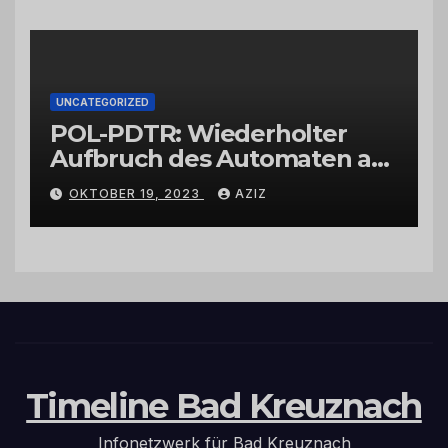
UNCATEGORIZED
POL-PDTR: Wiederholter
Aufbruch des Automaten am
Wohnmobilstellplatz in
OKTOBER 19, 2023
AZIZ
Hermeskeil am Labachweg
Timeline Bad Kreuznach
Infonetzwerk für Bad Kreuznach