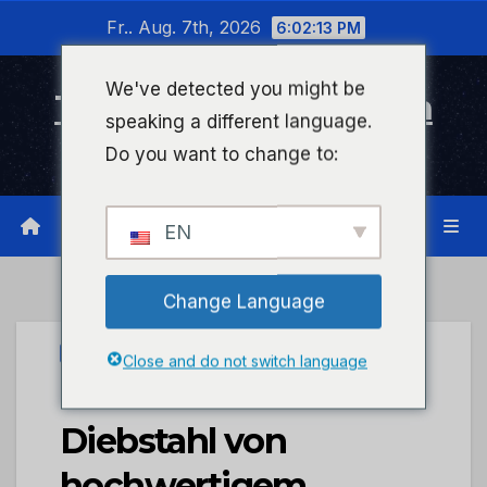
Zum
Fr.. Aug. 7th, 2026
6:02:13 PM
Inhalt
wechseln
We've detected you might be
Timeline Bad Kreuznach
speaking a different language.
Infonetzwerk für Bad Kreuznach
Do you want to change to:
EN
Change Language
UNCATEGORIZED
Close and do not switch language
POL-PDWIL:
Diebstahl von
hochwertigem