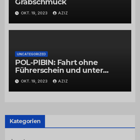
Grabschmuck
OKT. 19, 2023
AZIZ
UNCATEGORIZED
POL-PIBIN: Fahrt ohne
Führerschein und unter
Einfluss von Drogen
OKT. 19, 2023
AZIZ
Kategorien