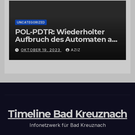
UNCATEGORIZED
POL-PDTR: Wiederholter
Aufbruch des Automaten am
Wohnmobilstellplatz in
OKTOBER 19, 2023
AZIZ
Hermeskeil am Labachweg
Timeline Bad Kreuznach
Infonetzwerk für Bad Kreuznach