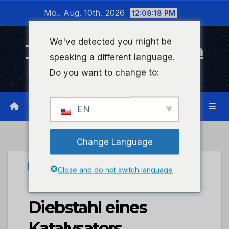
Zum
Mo.. Aug. 10th, 2026
12:08:18 PM
Inhalt
wechseln
We've detected you might be
Timeline Bad Kreuznach
speaking a different language.
Infonetzwerk für Bad Kreuznach
Do you want to change to:
EN
Change Language
UNCATEGORIZED
Close and do not switch language
POL-PDWIL:
Diebstahl eines
Katalysators