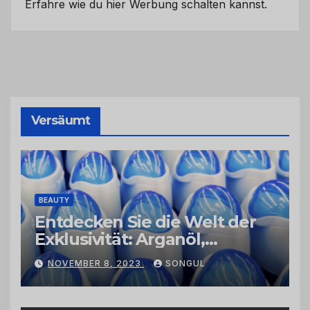
Erfahre wie du hier Werbung schalten kannst.
Versäumt
BEAUTY
Entdecken Sie die Welt der
Exklusivität: Arganöl,
Kaktusfeigenkernöl und
NOVEMBER 8, 2023
SONGUL
Schwarzkümmelöl von
vertrauenswürdigen
Großhändlern und Anbietern