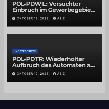
POL-PDWIL: Versuchter
Einbruch im Gewerbegebiet
Wittlich
OKTOBER 19, 2023
AZIZ
UNCATEGORIZED
POL-PDTR: Wiederholter
Aufbruch des Automaten am
Wohnmobilstellplatz in
OKTOBER 19, 2023
AZIZ
Hermeskeil am Labachweg