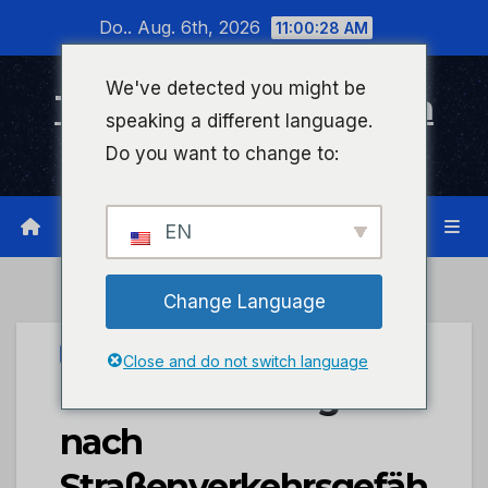
Zum
Do.. Aug. 6th, 2026
11:00:28 AM
Inhalt
wechseln
We've detected you might be
Timeline Bad Kreuznach
speaking a different language.
Infonetzwerk für Bad Kreuznach
Do you want to change to:
EN
Change Language
UNCATEGORIZED
Close and do not switch language
POL-PDTR: Zeugen
nach
Straßenverkehrsgefäh