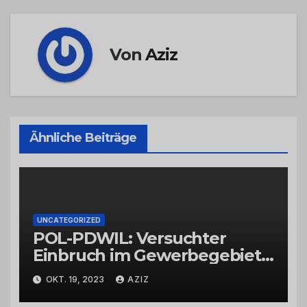
Von
Aziz
Ähnliche Beiträge
UNCATEGORIZED
POL-PDWIL: Versuchter
Einbruch im Gewerbegebiet
Wittlich
OKT. 19, 2023
AZIZ