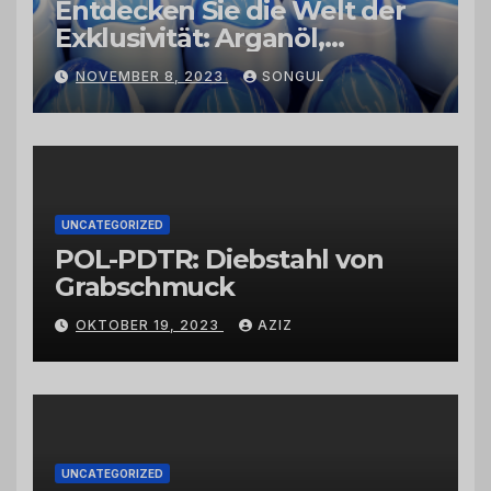
Entdecken Sie die Welt der
Exklusivität: Arganöl,
Kaktusfeigenkernöl und
NOVEMBER 8, 2023
SONGUL
Schwarzkümmelöl von
vertrauenswürdigen
Großhändlern und Anbietern
UNCATEGORIZED
POL-PDTR: Diebstahl von
Grabschmuck
OKTOBER 19, 2023
AZIZ
UNCATEGORIZED