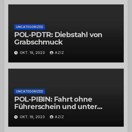
UNCATEGORIZED
POL-PDTR: Diebstahl von
Grabschmuck
OKT. 19, 2023
AZIZ
UNCATEGORIZED
POL-PIBIN: Fahrt ohne
Führerschein und unter
Einfluss von Drogen
OKT. 19, 2023
AZIZ