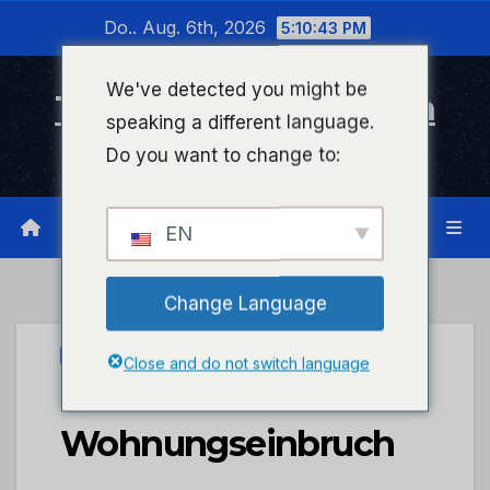
Zum
Do.. Aug. 6th, 2026
5:10:44 PM
Inhalt
wechseln
We've detected you might be
Timeline Bad Kreuznach
speaking a different language.
Infonetzwerk für Bad Kreuznach
Do you want to change to:
EN
Change Language
UNCATEGORIZED
Close and do not switch language
POL-PDTR:
Wohnungseinbruch