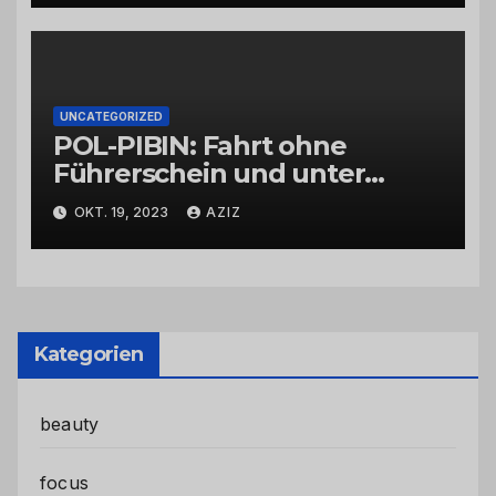
UNCATEGORIZED
POL-PIBIN: Fahrt ohne
Führerschein und unter
Einfluss von Drogen
OKT. 19, 2023
AZIZ
Kategorien
beauty
focus