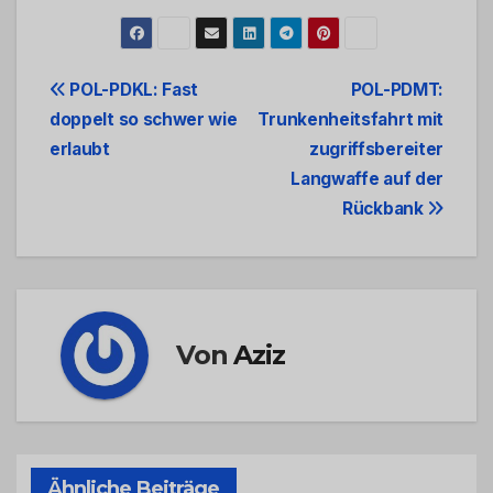
Beitrags-
POL-PDKL: Fast
POL-PDMT:
doppelt so schwer wie
Trunkenheitsfahrt mit
Navigation
erlaubt
zugriffsbereiter
Langwaffe auf der
Rückbank
Von
Aziz
Ähnliche Beiträge