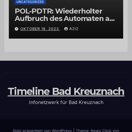
UNCATEGORIZED
POL-PDTR: Wiederholter
Aufbruch des Automaten am
Wohnmobilstellplatz in
OKTOBER 19, 2023
AZIZ
Hermeskeil am Labachweg
Timeline Bad Kreuznach
Infonetzwerk für Bad Kreuznach
Stolz präsentiert von WordPress
|
Theme: News Click von