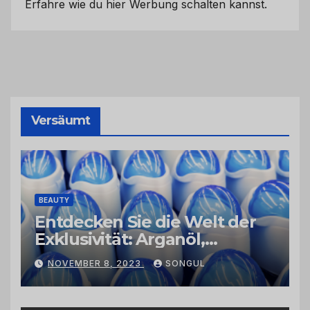
Erfahre wie du hier Werbung schalten kannst.
Versäumt
BEAUTY
Entdecken Sie die Welt der
Exklusivität: Arganöl,
Kaktusfeigenkernöl und
NOVEMBER 8, 2023
SONGUL
Schwarzkümmelöl von
vertrauenswürdigen
Großhändlern und Anbietern