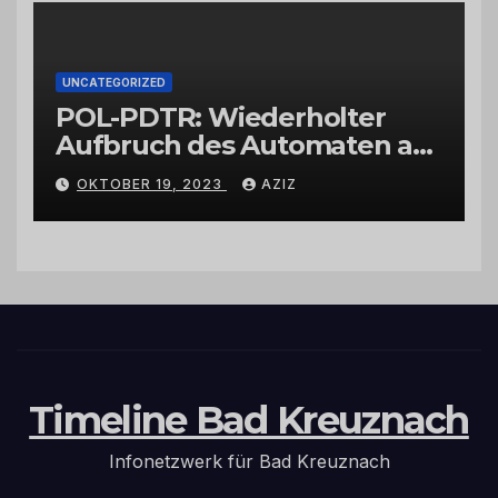
UNCATEGORIZED
POL-PDTR: Wiederholter
Aufbruch des Automaten am
Wohnmobilstellplatz in
OKTOBER 19, 2023
AZIZ
Hermeskeil am Labachweg
Timeline Bad Kreuznach
Infonetzwerk für Bad Kreuznach