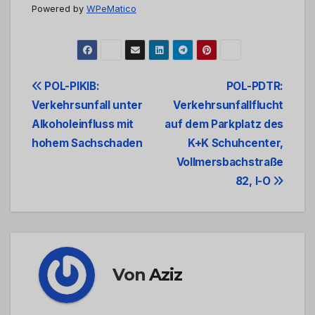
Powered by
WPeMatico
Beitrags-
POL-PIKIB:
POL-PDTR:
Verkehrsunfall unter
Verkehrsunfallflucht
Navigation
Alkoholeinfluss mit
auf dem Parkplatz des
hohem Sachschaden
K+K Schuhcenter,
Vollmersbachstraße
82, I-O
Von
Aziz