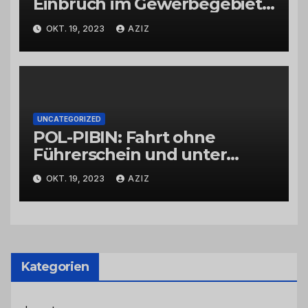
Einbruch im Gewerbegebiet
Wittlich
OKT. 19, 2023
AZIZ
UNCATEGORIZED
POL-PIBIN: Fahrt ohne
Führerschein und unter
Einfluss von Drogen
OKT. 19, 2023
AZIZ
Kategorien