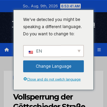
Zum
So.. Aug. 9th, 2026
6:53:41 AM
Inhalt
wechseln
We've detected you might be
Timeline Bad Kreuznach
speaking a different language.
Infonetzwerk für Bad Kreuznach
Do you want to change to:
EN
Change Language
UNCATEGORIZED
Close and do not switch language
POL-PDTR:
Vollsperrung der
Göttschieder Straße