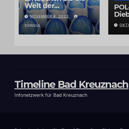
Welt der
POL
Exklusivität:
Dieb
NOVEMBER 8, 2023
Arganöl,
Gra
OKT
Kaktusfeigenkernöl
SONGUL
und
Schwarzkümmelöl
von
vertrauenswürdige
n Großhändlern
und Anbietern
Timeline Bad Kreuznach
Infonetzwerk für Bad Kreuznach