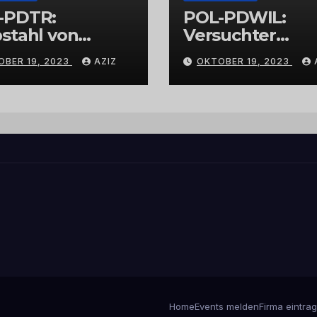
-PDTR:
POL-PDWIL:
stahl von
Versuchter
bschmuck
Einbruch im
OBER 19, 2023
AZIZ
OKTOBER 19, 2023
Gewerbegebiet
Wittlich
Home
Events melden
Firma eintra