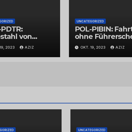
GORIZED
UNCATEGORIZED
-PDTR:
POL-PIBIN: Fahr
stahl von
ohne Führersch
bschmuck
und unter Einflu
19, 2023
AZIZ
OKT. 19, 2023
AZIZ
von Drogen
GORIZED
UNCATEGORIZED