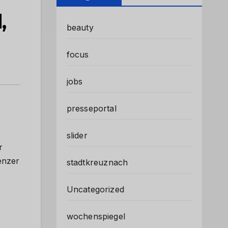
,
beauty
focus
jobs
presseportal
slider
r
enzer
stadtkreuznach
Uncategorized
wochenspiegel