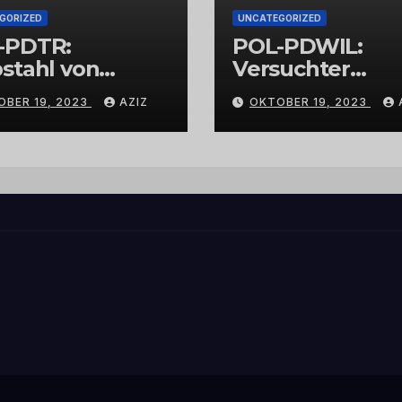
GORIZED
UNCATEGORIZED
-PDTR:
POL-PDWIL:
stahl von
Versuchter
bschmuck
Einbruch im
OBER 19, 2023
AZIZ
OKTOBER 19, 2023
Gewerbegebiet
Wittlich