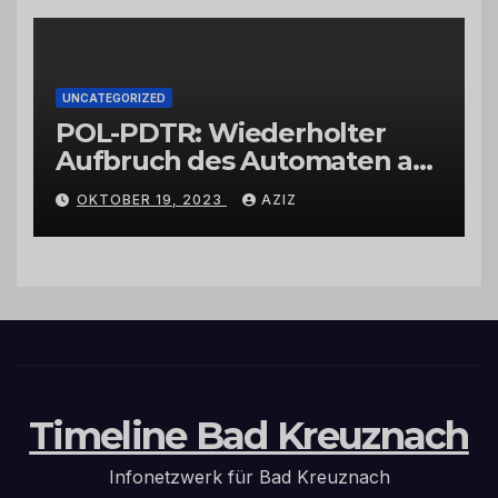
UNCATEGORIZED
POL-PDTR: Wiederholter
Aufbruch des Automaten am
Wohnmobilstellplatz in
OKTOBER 19, 2023
AZIZ
Hermeskeil am Labachweg
Timeline Bad Kreuznach
Infonetzwerk für Bad Kreuznach