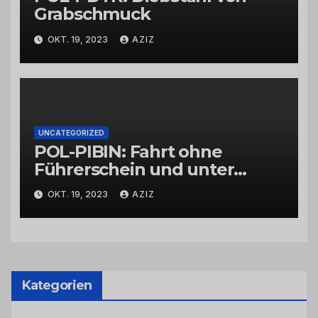
Grabschmuck
OKT. 19, 2023
AZIZ
UNCATEGORIZED
POL-PIBIN: Fahrt ohne
Führerschein und unter
Einfluss von Drogen
OKT. 19, 2023
AZIZ
Kategorien