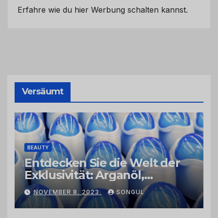
Erfahre wie du hier Werbung schalten kannst.
Versäumt
BEAUTY
Entdecken Sie die Welt der
Exklusivität: Arganöl,
Kaktusfeigenkernöl und
NOVEMBER 8, 2023
SONGUL
Schwarzkümmelöl von
vertrauenswürdigen