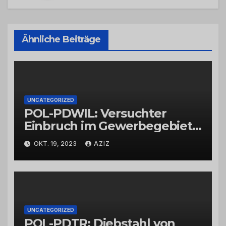
Ähnliche Beiträge
UNCATEGORIZED
POL-PDWIL: Versuchter
Einbruch im Gewerbegebiet
Wittlich
OKT. 19, 2023
AZIZ
UNCATEGORIZED
POL-PDTR: Diebstahl von