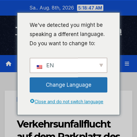
Zum
Sa.. Aug. 8th, 2026
5:18:48 AM
Inhalt
wechseln
We've detected you might be
Timeline Bad Kreuznach
speaking a different language.
Infonetzwerk für Bad Kreuznach
Do you want to change to:
EN
Change Language
UNCATEGORIZED
Close and do not switch language
POL-PDTR:
Verkehrsunfallflucht
auf dem Parkplatz des