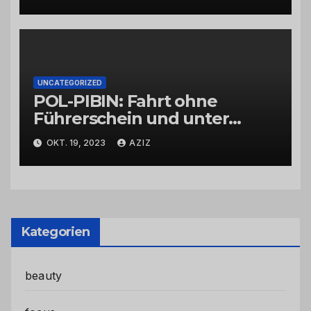
UNCATEGORIZED
POL-PIBIN: Fahrt ohne
Führerschein und unter
Einfluss von Drogen
OKT. 19, 2023
AZIZ
Kategorien
beauty