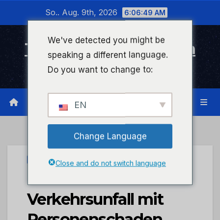
Zum
So.. Aug. 9th, 2026
6:06:50 AM
Inhalt
wechseln
We've detected you might be
Timeline Bad Kreuznach
speaking a different language.
Infonetzwerk für Bad Kreuznach
Do you want to change to:
EN
Change Language
UNCATEGORIZED
Close and do not switch language
POL-PDTR:
Verkehrsunfall mit
Personenschaden