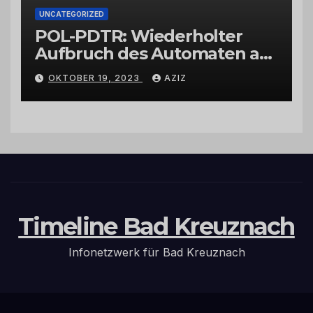
UNCATEGORIZED
POL-PDTR: Wiederholter
Aufbruch des Automaten am
Wohnmobilstellplatz in
OKTOBER 19, 2023
AZIZ
Hermeskeil am Labachweg
Timeline Bad Kreuznach
Infonetzwerk für Bad Kreuznach