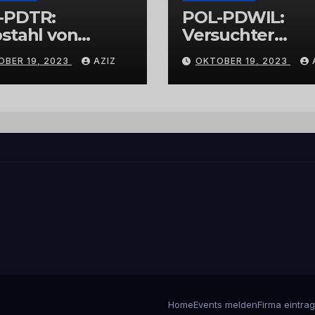
-PDTR:
POL-PDWIL:
stahl von
Versuchter
bschmuck
Einbruch im
OBER 19, 2023
AZIZ
OKTOBER 19, 2023
Gewerbegebiet
Wittlich
Home
Events melden
Firma eintra