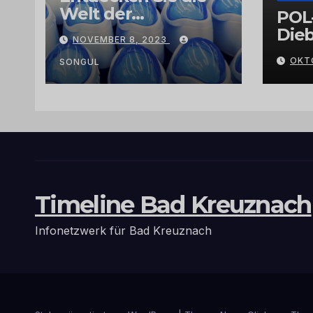
Welt der
POL
Exklusivität:
Dieb
NOVEMBER 8, 2023
Arganöl,
Gra
OKT
Kaktusfeigenkernöl
SONGUL
und
Schwarzkümmelöl
von
vertrauenswürdige
n Großhändlern
und Anbietern
Timeline Bad Kreuznach
Infonetzwerk für Bad Kreuznach