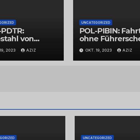
GORIZED
UNCATEGORIZED
-PDTR:
POL-PIBIN: Fahr
stahl von
ohne Führersch
bschmuck
und unter Einflu
19, 2023
AZIZ
OKT. 19, 2023
AZIZ
von Drogen
GORIZED
UNCATEGORIZED