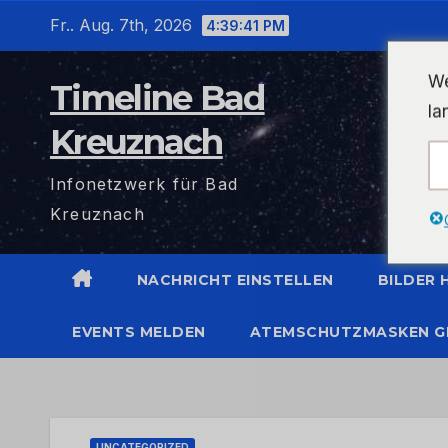
Zum
Fr.. Aug. 7th, 2026
4:39:41 PM
Inhalt
wechseln
We
Timeline Bad
la
Kreuznach
Infonetzwerk für Bad
Kreuznach
NACHRICHT EINSTELLEN
BILDER
EVENTS MELDEN
ATEMSCHUTZMASKEN G
UNCATEGORIZED