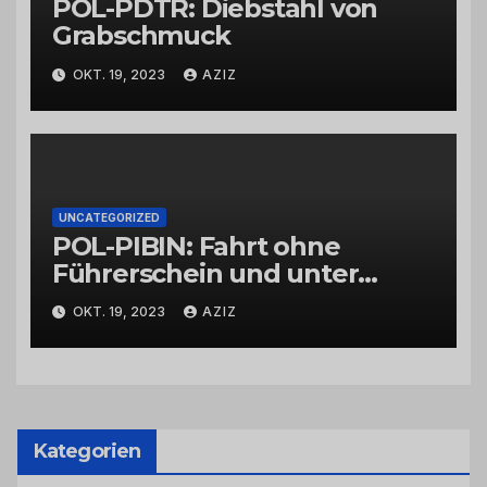
POL-PDTR: Diebstahl von
Grabschmuck
OKT. 19, 2023
AZIZ
UNCATEGORIZED
POL-PIBIN: Fahrt ohne
Führerschein und unter
Einfluss von Drogen
OKT. 19, 2023
AZIZ
Kategorien