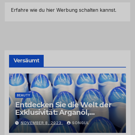
Erfahre wie du hier Werbung schalten kannst.
Versäumt
BEAUTY
Entdecken Sie die Welt der
Exklusivität: Arganöl,
Kaktusfeigenkernöl und
NOVEMBER 8, 2023
SONGUL
Schwarzkümmelöl von
vertrauenswürdigen