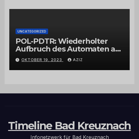
UNCATEGORIZED
POL-PDTR: Wiederholter
Aufbruch des Automaten am
Wohnmobilstellplatz in
OKTOBER 19, 2023
AZIZ
Hermeskeil am Labachweg
Timeline Bad Kreuznach
Infonetzwerk für Bad Kreuznach