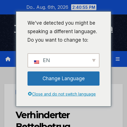
Zum
Do.. Aug. 6th, 2026
2:40:56 PM
Inhalt
wechseln
We've detected you might be
Timeline Bad Kreuznach
speaking a different language.
Infonetzwerk für Bad Kreuznach
Do you want to change to:
EN
Change Language
UNCATEGORIZED
Close and do not switch language
POL-PDTR:
Verhinderter
Bettelbetrug