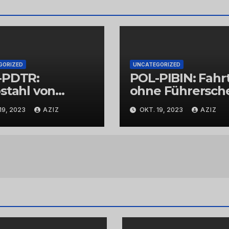
GORIZED
UNCATEGORIZED
-PDTR:
POL-PIBIN: Fahr
stahl von
ohne Führersch
bschmuck
und unter Einflu
19, 2023
AZIZ
OKT. 19, 2023
AZIZ
von Drogen