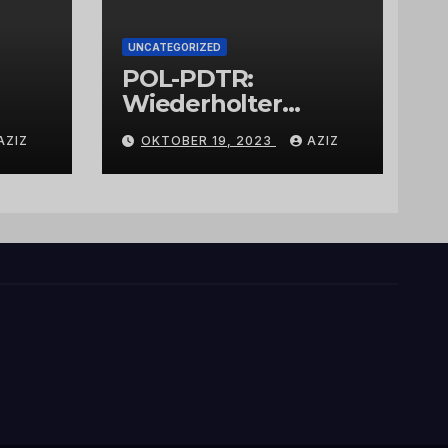
UNCATEGORIZED
POL-PDTR:
Wiederholter
Aufbruch des
AZIZ
OKTOBER 19, 2023
AZIZ
Automaten am
Wohnmobilstellplat
z in Hermeskeil am
Labachweg