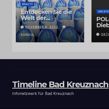
BEAUTY
Entdecken Sie die
UNCATE
Welt der
POL
Exklusivität:
Dieb
NOVEMBER 8, 2023
Arganöl,
Gra
OKT
Kaktusfeigenkernöl
SONGUL
und
Schwarzkümmelöl
von
vertrauenswürdige
n Großhändlern
und Anbietern
Timeline Bad Kreuznach
Infonetzwerk für Bad Kreuznach