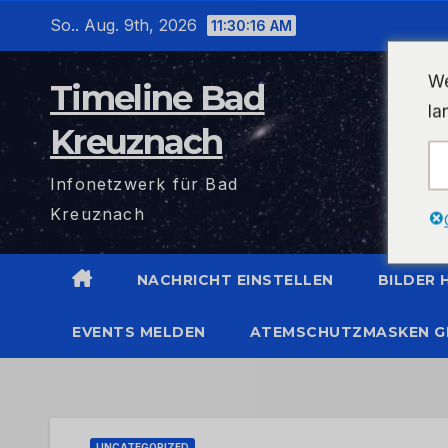
Zum
So.. Aug. 9th, 2026
11:30:17 AM
Inhalt
wechseln
We
Timeline Bad
la
Kreuznach
Infonetzwerk für Bad
Kreuznach
NACHRICHT EINSTELLEN
BILDER
EVENTS MELDEN
ATEMSCHUTZMASKEN G
UNCATEGORIZED