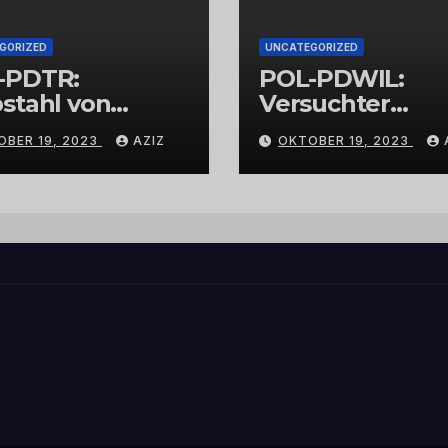
GORIZED
UNCATEGORIZED
-PDTR:
POL-PDWIL:
stahl von
Versuchter
bschmuck
Einbruch im
OBER 19, 2023
AZIZ
OKTOBER 19, 2023
Gewerbegebiet
Wittlich