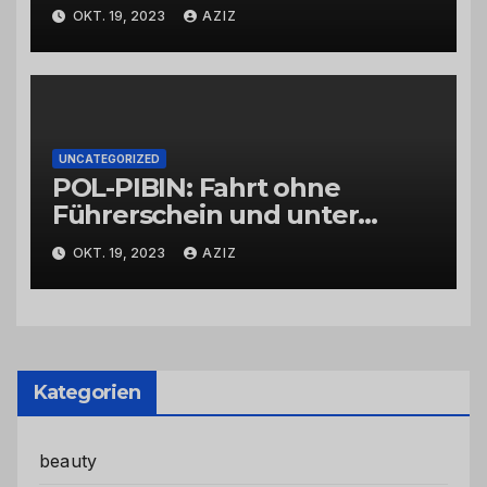
OKT. 19, 2023
AZIZ
UNCATEGORIZED
POL-PIBIN: Fahrt ohne
Führerschein und unter
Einfluss von Drogen
OKT. 19, 2023
AZIZ
Kategorien
beauty