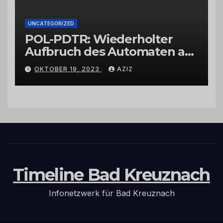
UNCATEGORIZED
POL-PDTR: Wiederholter
Aufbruch des Automaten am
Wohnmobilstellplatz in
OKTOBER 19, 2023
AZIZ
Hermeskeil am Labachweg
Timeline Bad Kreuznach
Infonetzwerk für Bad Kreuznach