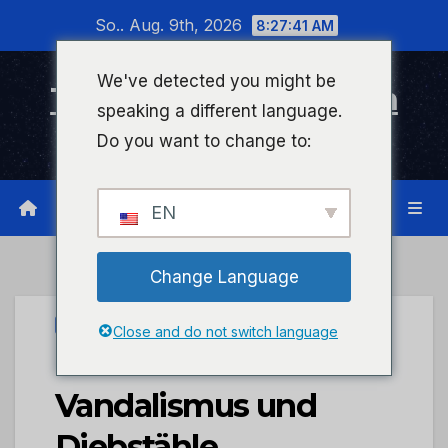
Zum
So.. Aug. 9th, 2026
8:27:41 AM
Inhalt
wechseln
We've detected you might be
Timeline Bad Kreuznach
speaking a different language.
Infonetzwerk für Bad Kreuznach
Do you want to change to:
EN
Change Language
UNCATEGORIZED
Close and do not switch language
POL-PDTR:
Vandalismus und
Diebstähle