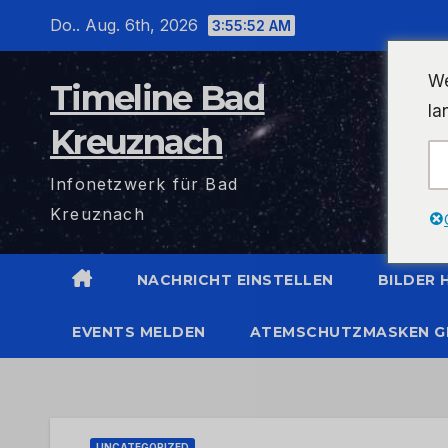
Zum
Do.. Aug. 6th, 2026
3:55:52 AM
Inhalt
wechseln
We
Timeline Bad
la
Kreuznach
Infonetzwerk für Bad
Kreuznach
NACHRICHT EINSTELLEN
BILDER
EVENTS MELDEN
ATEMSCHUTZMASKEN G
UNCATEGORIZED