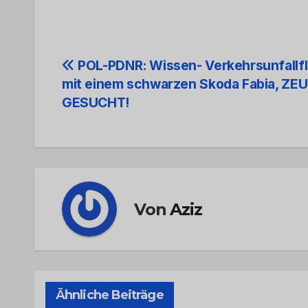
Beitrags-
POL-PDNR: Wissen- Verkehrsunfallf
mit einem schwarzen Skoda Fabia, ZE
Navigation
GESUCHT!
Von
Aziz
Ähnliche Beiträge