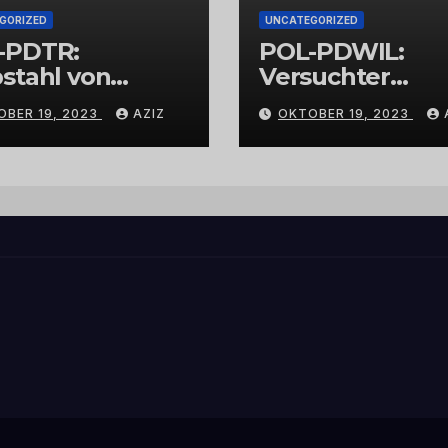
GORIZED
UNCATEGORIZED
-PDTR:
POL-PDWIL:
stahl von
Versuchter
bschmuck
Einbruch im
OBER 19, 2023
AZIZ
OKTOBER 19, 2023
Gewerbegebiet
Wittlich