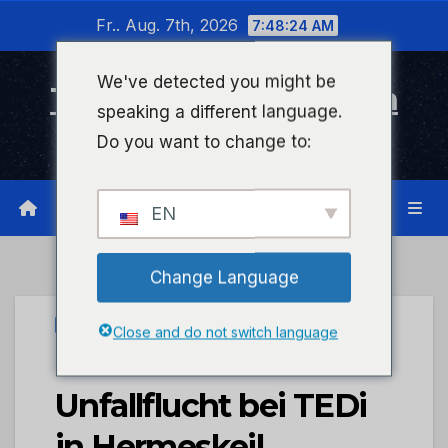
Zum
Fr.. Aug. 7th, 2026
7:48:24 AM
Inhalt
wechseln
We've detected you might be
Timeline Bad Kreuznach
speaking a different language.
Infonetzwerk für Bad Kreuznach
Do you want to change to:
EN
Change Language
UNCATEGORIZED
Close and do not switch language
POL-PDTR:
Unfallflucht bei TEDi
in Hermeskeil