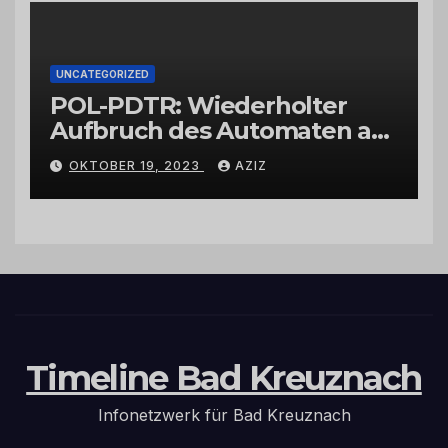
UNCATEGORIZED
POL-PDTR: Wiederholter
Aufbruch des Automaten am
Wohnmobilstellplatz in
OKTOBER 19, 2023
AZIZ
Hermeskeil am Labachweg
Timeline Bad Kreuznach
Infonetzwerk für Bad Kreuznach