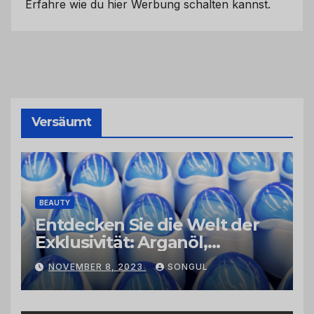
Erfahre wie du hier Werbung schalten kannst.
Versäumt
BEAUTY
Entdecken Sie die Welt der
Exklusivität: Arganöl,
Kaktusfeigenkernöl und
NOVEMBER 8, 2023
SONGUL
Schwarzkümmelöl von
vertrauenswürdigen
Großhändlern und Anbietern