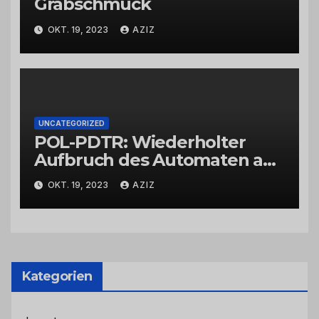
Grabschmuck
OKT. 19, 2023
AZIZ
UNCATEGORIZED
POL-PDTR: Wiederholter
Aufbruch des Automaten am
Wohnmobilstellplatz in
OKT. 19, 2023
AZIZ
Hermeskeil am Labachweg
Kategorien