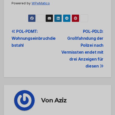
Powered by
WPeMatico
Beitrags-
POL-PDMT:
POL-PDLD:
Wohnungseinbruchdie
Großfahndung der
Navigation
bstahl
Polizei nach
Vermissten endet mit
drei Anzeigen für
diesen
Von
Aziz