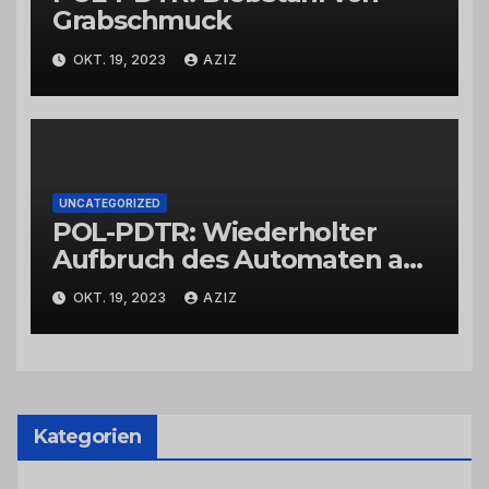
Grabschmuck
OKT. 19, 2023
AZIZ
UNCATEGORIZED
POL-PDTR: Wiederholter
Aufbruch des Automaten am
Wohnmobilstellplatz in
OKT. 19, 2023
AZIZ
Hermeskeil am Labachweg
Kategorien