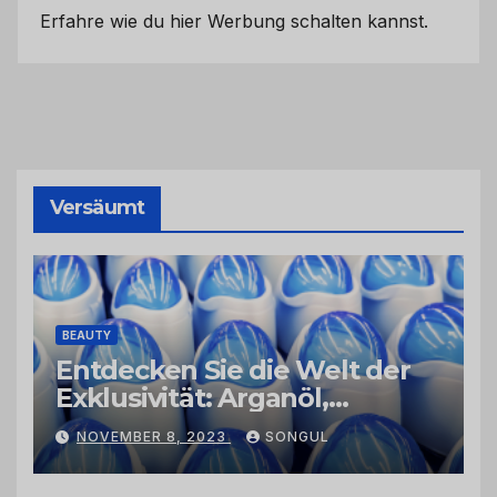
Erfahre wie du hier Werbung schalten kannst.
Versäumt
BEAUTY
Entdecken Sie die Welt der
Exklusivität: Arganöl,
Kaktusfeigenkernöl und
NOVEMBER 8, 2023
SONGUL
Schwarzkümmelöl von
vertrauenswürdigen