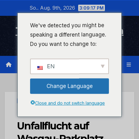
Zum
So.. Aug. 9th, 2026
3:09:17 PM
Inhalt
wechseln
We've detected you might be
Timeline Bad Kreuznach
speaking a different language.
Infonetzwerk für Bad Kreuznach
Do you want to change to:
EN
Change Language
UNCATEGORIZED
Close and do not switch language
POL-PDTR:
Unfallflucht auf
Wasgau-Parkplatz