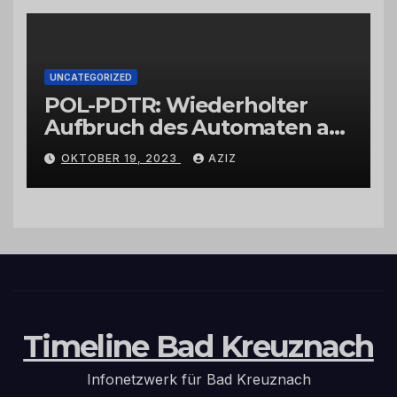
UNCATEGORIZED
POL-PDTR: Wiederholter
Aufbruch des Automaten am
Wohnmobilstellplatz in
OKTOBER 19, 2023
AZIZ
Hermeskeil am Labachweg
Timeline Bad Kreuznach
Infonetzwerk für Bad Kreuznach