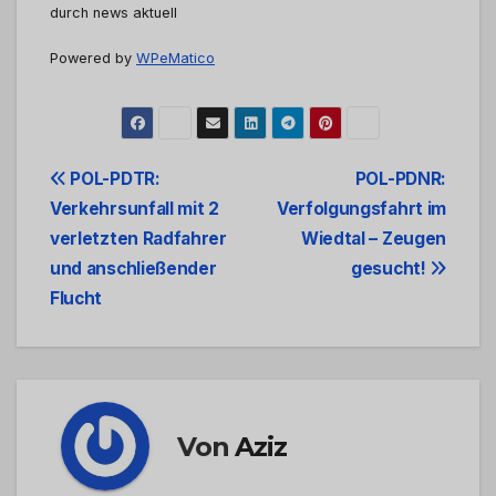
durch news aktuell
Powered by
WPeMatico
Beitrags-
POL-PDTR:
POL-PDNR:
Verkehrsunfall mit 2
Verfolgungsfahrt im
Navigation
verletzten Radfahrer
Wiedtal – Zeugen
und anschließender
gesucht!
Flucht
Von
Aziz