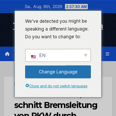
Zum
Sa.. Aug. 8th, 2026
2:37:30 AM
Inhalt
wechseln
We've detected you might be
Timeline Bad Kreuznach
speaking a different language.
Infonetzwerk für Bad Kreuznach
Do you want to change to:
EN
Change Language
UNCATEGORIZED
Close and do not switch language
POL-PDTR: Täter/in
schnitt Bremsleitung
von PKW durch