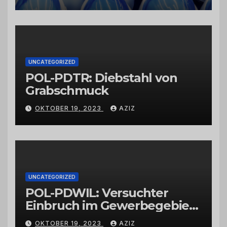
Schwarzkümmelöl von
vertrauenswürdigen
Großhändlern und Anbietern
UNCATEGORIZED
POL-PDTR: Diebstahl von
Grabschmuck
OKTOBER 19, 2023
AZIZ
UNCATEGORIZED
POL-PDWIL: Versuchter
Einbruch im Gewerbegebiet
Wittlich
OKTOBER 19, 2023
AZIZ