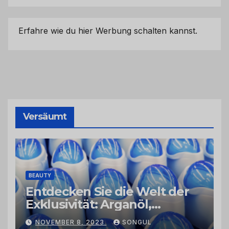
Erfahre wie du hier Werbung schalten kannst.
Versäumt
BEAUTY
Entdecken Sie die Welt der
Exklusivität: Arganöl,
Kaktusfeigenkernöl und
NOVEMBER 8, 2023
SONGUL