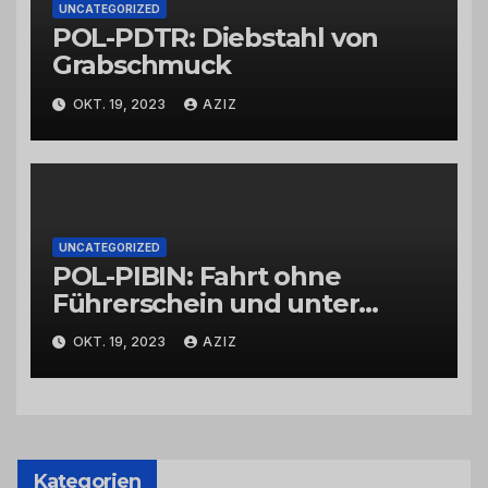
UNCATEGORIZED
POL-PDTR: Diebstahl von
Grabschmuck
OKT. 19, 2023
AZIZ
UNCATEGORIZED
POL-PIBIN: Fahrt ohne
Führerschein und unter
Einfluss von Drogen
OKT. 19, 2023
AZIZ
Kategorien