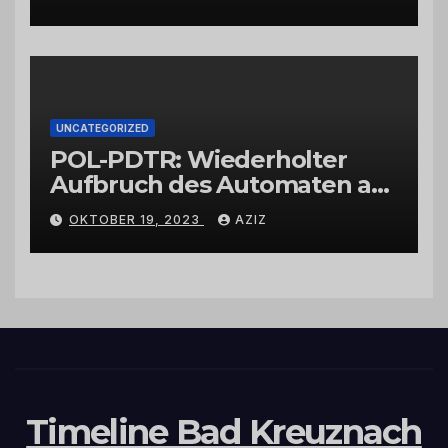
UNCATEGORIZED
POL-PDTR: Wiederholter
Aufbruch des Automaten am
Wohnmobilstellplatz in
OKTOBER 19, 2023
AZIZ
Hermeskeil am Labachweg
Timeline Bad Kreuznach