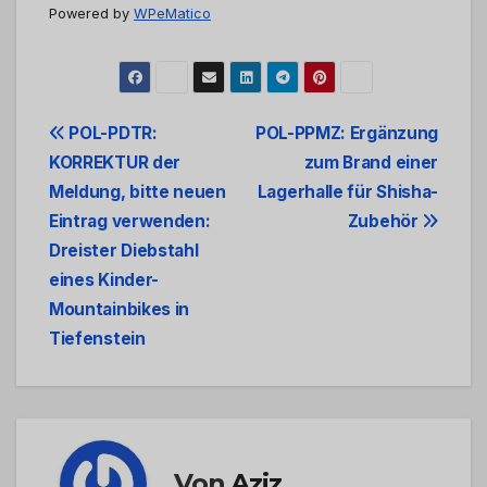
Powered by
WPeMatico
Beitrags-
POL-PDTR:
POL-PPMZ: Ergänzung
KORREKTUR der
zum Brand einer
Navigation
Meldung, bitte neuen
Lagerhalle für Shisha-
Eintrag verwenden:
Zubehör
Dreister Diebstahl
eines Kinder-
Mountainbikes in
Tiefenstein
Von
Aziz