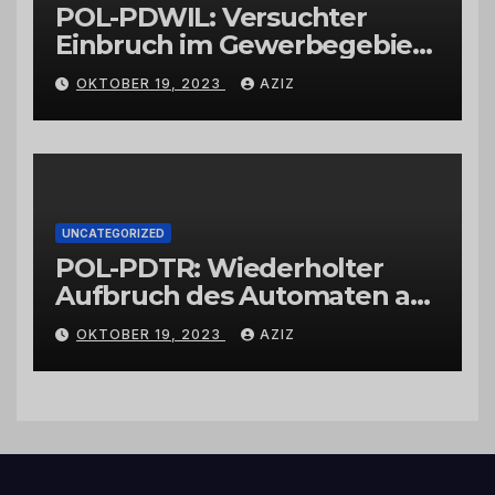
POL-PDWIL: Versuchter
Einbruch im Gewerbegebiet
Wittlich
OKTOBER 19, 2023
AZIZ
UNCATEGORIZED
POL-PDTR: Wiederholter
Aufbruch des Automaten am
Wohnmobilstellplatz in
OKTOBER 19, 2023
AZIZ
Hermeskeil am Labachweg