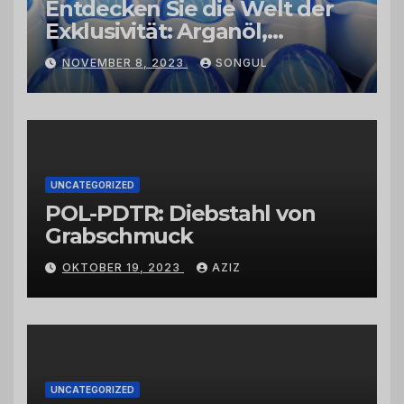
Entdecken Sie die Welt der
Exklusivität: Arganöl,
Kaktusfeigenkernöl und
NOVEMBER 8, 2023
SONGUL
Schwarzkümmelöl von
vertrauenswürdigen
Großhändlern und Anbietern
UNCATEGORIZED
POL-PDTR: Diebstahl von
Grabschmuck
OKTOBER 19, 2023
AZIZ
UNCATEGORIZED