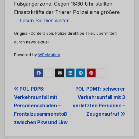
Fußgängerzone. Gegen 18:30 Uhr stellten
Einsatzkräfte der Trierer Polizei eine größere
…
Lesen Sie hier weiter…
Original-Content von: Polizeidirektion Trier, übermittelt
durch news aktuell
Powered by
WPeMatico
Beitrags-
POL-PDPS:
POL-PDMT: schwerer
Verkehrsunfall mit
Verkehrsunfall mit 3
Navigation
Personenschaden –
verletzten Personen –
Frontalzusammenstoß
Zeugenaufruf
zwischen Pkw und Lkw