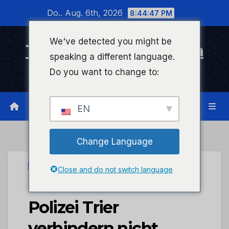
Zum
Do.. Aug. 6th, 2026
8:44:48 PM
Inhalt
wechseln
We've detected you might be
Timeline Bad Kreuznach
speaking a different language.
Infonetzwerk für Bad Kreuznach
Do you want to change to:
EN
Change Language
UNCATEGORIZED
Close and do not switch language
POL-PDTR: Stadt und
Polizei Trier
verhindern nicht