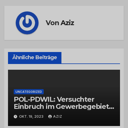
Von
Aziz
Ähnliche Beiträge
UNCATEGORIZED
POL-PDWIL: Versuchter
Einbruch im Gewerbegebiet
Wittlich
OKT. 19, 2023
AZIZ