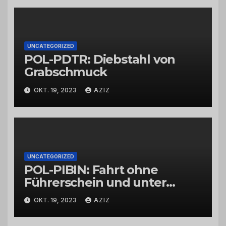
UNCATEGORIZED
POL-PDTR: Diebstahl von
Grabschmuck
OKT. 19, 2023
AZIZ
UNCATEGORIZED
POL-PIBIN: Fahrt ohne
Führerschein und unter
Einfluss von Drogen
OKT. 19, 2023
AZIZ