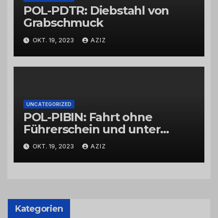
POL-PDTR: Diebstahl von
Grabschmuck
OKT. 19, 2023
AZIZ
UNCATEGORIZED
POL-PIBIN: Fahrt ohne
Führerschein und unter
Einfluss von Drogen
OKT. 19, 2023
AZIZ
Kategorien