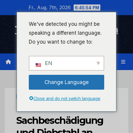
Zum
Fr.. Aug. 7th, 2026
6:45:54 PM
Inhalt
wechseln
We've detected you might be
Timeline Bad Kreuznach
speaking a different language.
Infonetzwerk für Bad Kreuznach
Do you want to change to:
EN
Change Language
UNCATEGORIZED
Close and do not switch language
POL-PDTR:
Sachbeschädigung
und Diebstahl an