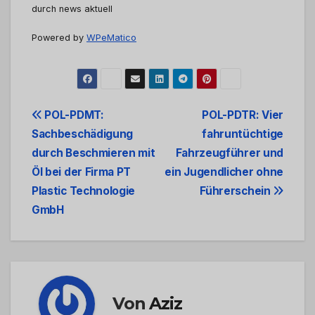
durch news aktuell
Powered by
WPeMatico
Beitrags-
POL-PDMT:
POL-PDTR: Vier
Sachbeschädigung
fahruntüchtige
Navigation
durch Beschmieren mit
Fahrzeugführer und
Öl bei der Firma PT
ein Jugendlicher ohne
Plastic Technologie
Führerschein
GmbH
Von
Aziz