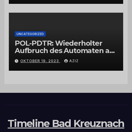
UNCATEGORIZED
POL-PDTR: Wiederholter
Aufbruch des Automaten am
Wohnmobilstellplatz in
OKTOBER 19, 2023
AZIZ
Hermeskeil am Labachweg
Timeline Bad Kreuznach