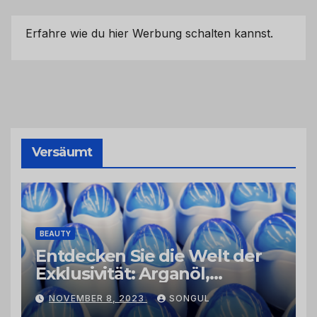
Erfahre wie du hier Werbung schalten kannst.
Versäumt
BEAUTY
Entdecken Sie die Welt der
Exklusivität: Arganöl,
Kaktusfeigenkernöl und
NOVEMBER 8, 2023
SONGUL
Schwarzkümmelöl von