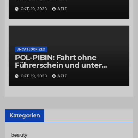
OKT. 19, 2023
AZIZ
UNCATEGORIZED
POL-PIBIN: Fahrt ohne
Führerschein und unter
Einfluss von Drogen
OKT. 19, 2023
AZIZ
Kategorien
beauty