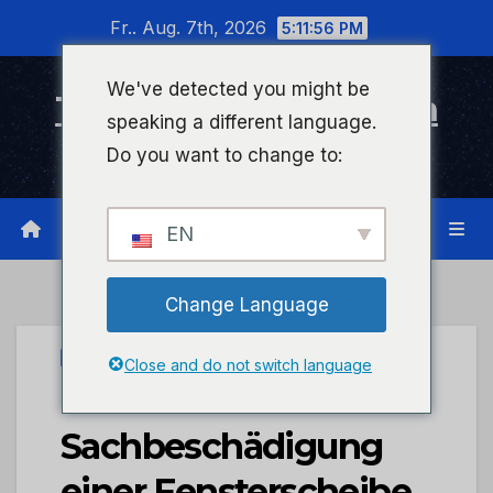
Zum
Fr.. Aug. 7th, 2026
5:11:56 PM
Inhalt
wechseln
We've detected you might be
Timeline Bad Kreuznach
speaking a different language.
Infonetzwerk für Bad Kreuznach
Do you want to change to:
EN
Change Language
UNCATEGORIZED
Close and do not switch language
POL-PDTR:
Sachbeschädigung
einer Fensterscheibe