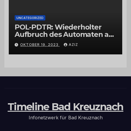
UNCATEGORIZED
POL-PDTR: Wiederholter
Aufbruch des Automaten am
Wohnmobilstellplatz in
OKTOBER 19, 2023
AZIZ
Hermeskeil am Labachweg
Timeline Bad Kreuznach
Infonetzwerk für Bad Kreuznach