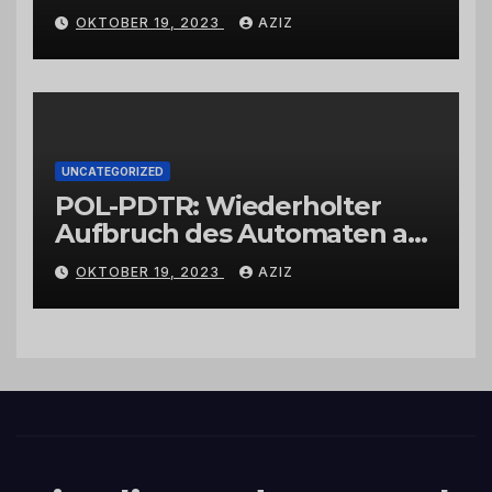
Wittlich
OKTOBER 19, 2023
AZIZ
UNCATEGORIZED
POL-PDTR: Wiederholter
Aufbruch des Automaten am
Wohnmobilstellplatz in
OKTOBER 19, 2023
AZIZ
Hermeskeil am Labachweg