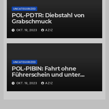
UNCATEGORIZED
POL-PDTR: Diebstahl von
Grabschmuck
OKT. 19, 2023
AZIZ
UNCATEGORIZED
POL-PIBIN: Fahrt ohne
Führerschein und unter
Einfluss von Drogen
OKT. 19, 2023
AZIZ