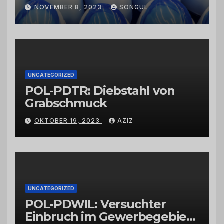
Kaktusfeigenkernöl und
NOVEMBER 8, 2023
SONGUL
Schwarzkümmelöl von
vertrauenswürdigen
Großhändlern und Anbietern
UNCATEGORIZED
POL-PDTR: Diebstahl von
Grabschmuck
OKTOBER 19, 2023
AZIZ
UNCATEGORIZED
POL-PDWIL: Versuchter
Einbruch im Gewerbegebiet