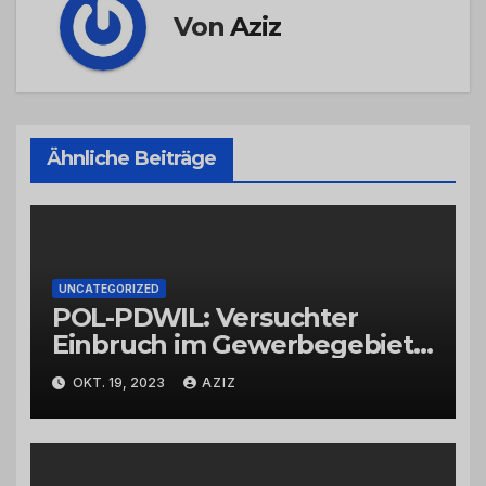
Von
Aziz
Ähnliche Beiträge
UNCATEGORIZED
POL-PDWIL: Versuchter
Einbruch im Gewerbegebiet
Wittlich
OKT. 19, 2023
AZIZ