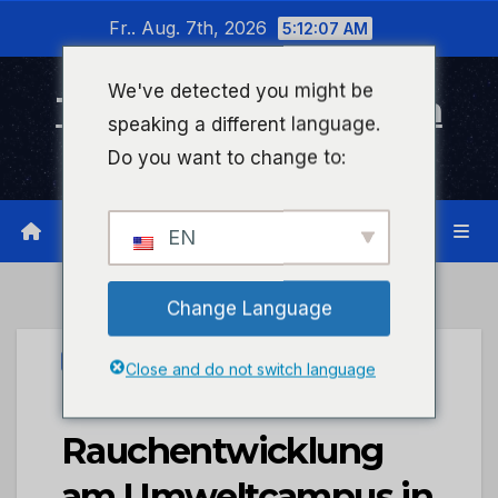
Zum
Fr.. Aug. 7th, 2026
5:12:07 AM
Inhalt
wechseln
We've detected you might be
Timeline Bad Kreuznach
speaking a different language.
Infonetzwerk für Bad Kreuznach
Do you want to change to:
EN
Change Language
UNCATEGORIZED
Close and do not switch language
POL-PDTR:
Rauchentwicklung
am Umweltcampus in