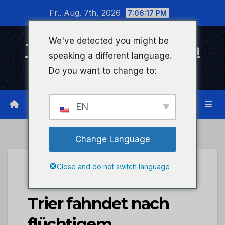
Zum
Fr.. Aug. 7th, 2026
7:06:17 PM
Inhalt
wechseln
We've detected you might be
Timeline Bad Kreuznach
speaking a different language.
Infonetzwerk für Bad Kreuznach
Do you want to change to:
EN
Change Language
UNCATEGORIZED
Close and do not switch language
POL-PDTR: Polizei
Trier fahndet nach
flüchtigem