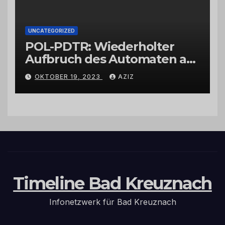
UNCATEGORIZED
POL-PDTR: Wiederholter
Aufbruch des Automaten am
Wohnmobilstellplatz in
OKTOBER 19, 2023
AZIZ
Hermeskeil am Labachweg
Timeline Bad Kreuznach
Infonetzwerk für Bad Kreuznach