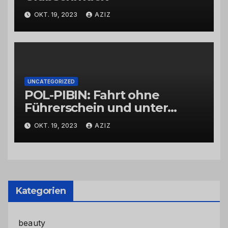
OKT. 19, 2023
AZIZ
UNCATEGORIZED
POL-PIBIN: Fahrt ohne
Führerschein und unter
Einfluss von Drogen
OKT. 19, 2023
AZIZ
Kategorien
beauty