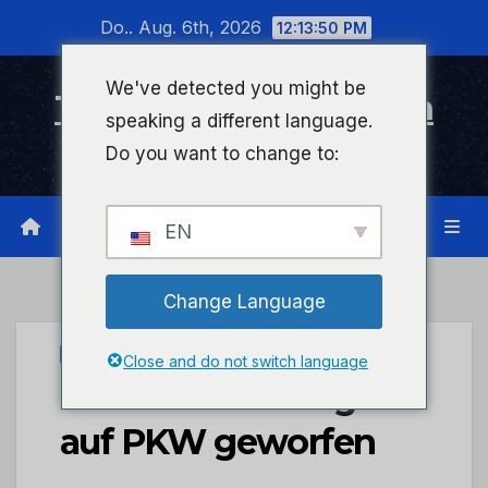
Zum
Do.. Aug. 6th, 2026
12:13:50 PM
Inhalt
wechseln
We've detected you might be
Timeline Bad Kreuznach
speaking a different language.
Infonetzwerk für Bad Kreuznach
Do you want to change to:
EN
Change Language
UNCATEGORIZED
Close and do not switch language
POL-PDTR: Orange
auf PKW geworfen