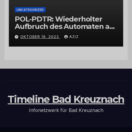
UNCATEGORIZED
POL-PDTR: Wiederholter
Aufbruch des Automaten am
Wohnmobilstellplatz in
OKTOBER 19, 2023
AZIZ
Hermeskeil am Labachweg
Timeline Bad Kreuznach
Infonetzwerk für Bad Kreuznach