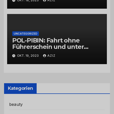
OKT. 19, 2023
AZIZ
UNCATEGORIZED
POL-PIBIN: Fahrt ohne
Führerschein und unter
Einfluss von Drogen
OKT. 19, 2023
AZIZ
Kategorien
beauty