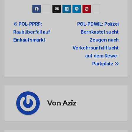
Beitrags-
POL-PPRP:
POL-PDWIL: Polizei
Raubüberfall auf
Bernkastel sucht
Navigation
Einkaufsmarkt
Zeugen nach
Verkehrsunfallflucht
auf dem Rewe-
Parkplatz
Von
Aziz