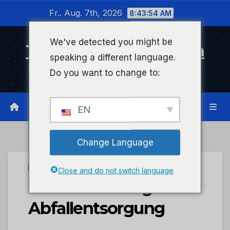
Zum
Fr.. Aug. 7th, 2026
8:43:54 AM
Inhalt
wechseln
We've detected you might be
Timeline Bad Kreuznach
speaking a different language.
Infonetzwerk für Bad Kreuznach
Do you want to change to:
EN
Change Language
UNCATEGORIZED
Close and do not switch language
POL-PDTR: Illegale
Abfallentsorgung