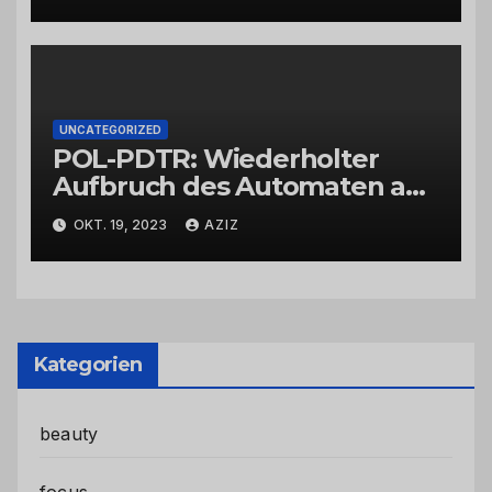
UNCATEGORIZED
POL-PDTR: Wiederholter
Aufbruch des Automaten am
Wohnmobilstellplatz in
OKT. 19, 2023
AZIZ
Hermeskeil am Labachweg
Kategorien
beauty