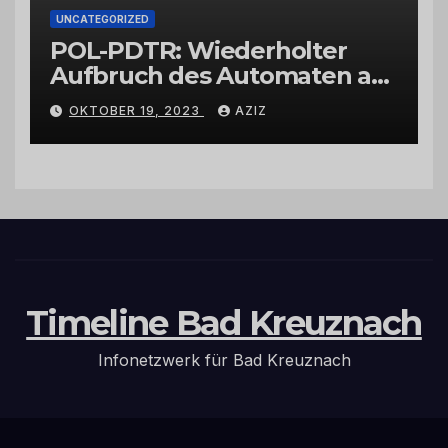
UNCATEGORIZED
POL-PDTR: Wiederholter
Aufbruch des Automaten am
Wohnmobilstellplatz in
OKTOBER 19, 2023
AZIZ
Hermeskeil am Labachweg
Timeline Bad Kreuznach
Infonetzwerk für Bad Kreuznach