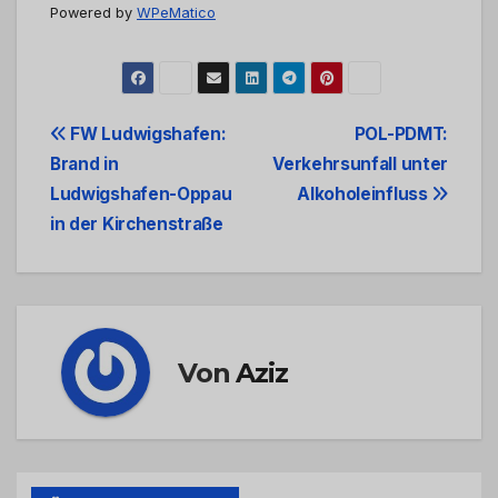
Powered by
WPeMatico
Beitrags-
FW Ludwigshafen:
POL-PDMT:
Brand in
Verkehrsunfall unter
Navigation
Ludwigshafen-Oppau
Alkoholeinfluss
in der Kirchenstraße
Von
Aziz