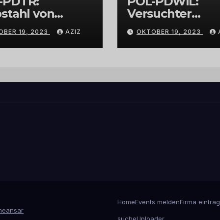
-PDTR:
POL-PDWIL:
stahl von
Versuchter
bschmuck
Einbruch im
OBER 19, 2023
AZIZ
OKTOBER 19, 2023
Gewerbegebiet
Wittlich
Home
Events melden
Firma eintra
eansar
suche
Uploader