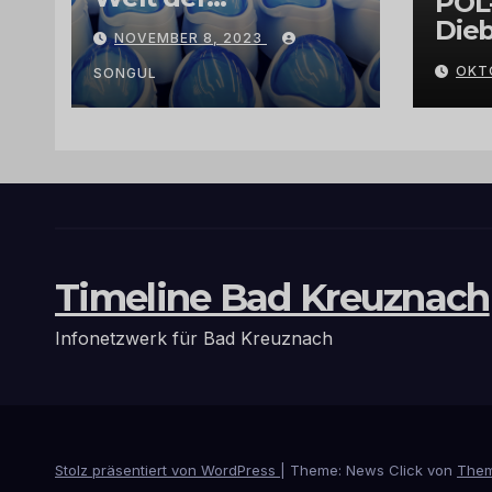
POL
Exklusivität:
Dieb
NOVEMBER 8, 2023
Arganöl,
Gra
OKT
Kaktusfeigenkernöl
SONGUL
und
Schwarzkümmelöl
von
vertrauenswürdige
n Großhändlern
und Anbietern
Timeline Bad Kreuznach
Infonetzwerk für Bad Kreuznach
Stolz präsentiert von WordPress
|
Theme: News Click von
Them