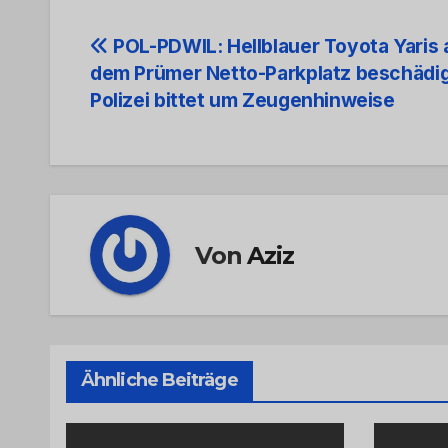
Beitrags-
POL-PDWIL: Hellblauer Toyota Yaris 
dem Prümer Netto-Parkplatz beschädi
Navigation
Polizei bittet um Zeugenhinweise
Von
Aziz
Ähnliche Beiträge