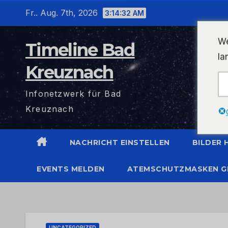
Zum
Fr.. Aug. 7th, 2026
3:14:33 AM
Inhalt
wechseln
We
Timeline Bad
la
Kreuznach
Infonetzwerk für Bad
Kreuznach
NACHRICHT EINSTELLEN
BILDER
EVENTS MELDEN
ATEMSCHUTZMASKEN G
UNCATEGORIZED