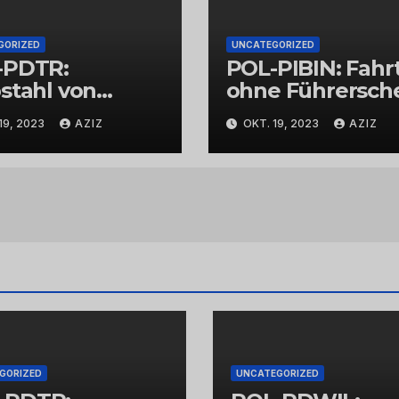
GORIZED
UNCATEGORIZED
-PDTR:
POL-PIBIN: Fahr
stahl von
ohne Führersch
bschmuck
und unter Einflu
19, 2023
AZIZ
OKT. 19, 2023
AZIZ
von Drogen
GORIZED
UNCATEGORIZED